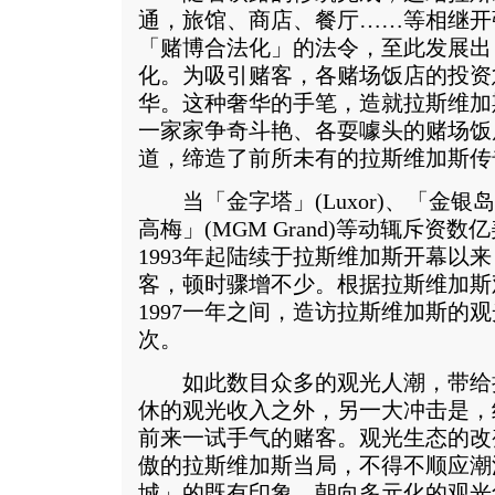
通，旅馆、商店、餐厅……等相继开张
「赌博合法化」的法令，至此发展出
化。为吸引赌客，各赌场饭店的投资
华。这种奢华的手笔，造就拉斯维加
一家家争奇斗艳、各耍噱头的赌场饭
道，缔造了前所未有的拉斯维加斯传
当「金字塔」(Luxor)、「金银岛」(Tre
高梅」(MGM Grand)等动辄斥资
1993年起陆续于拉斯维加斯开幕以
客，顿时骤增不少。根据拉斯维加斯
1997一年之间，造访拉斯维加斯的
次。
如此数目众多的观光人潮，带给
休的观光收入之外，另一大冲击是，
前来一试手气的赌客。观光生态的改
傲的拉斯维加斯当局，不得不顺应潮
城」的既有印象，朝向多元化的观光