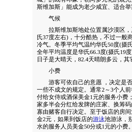
斯维加斯」能成为老少咸宜、适合举
气候
拉斯维加斯地处位置属沙漠区，夏季
氏37度左右)，十分酷热，不过一般
冷气。冬季平均气温约华氏50度(摄氏
全年平均温度是华氏66.3度(摄氏19度
日子是大晴天，82.4天晴朗多云，
小费
游客可依自己的意愿 ，决定是否
一些不成文的规定。通常2～3个人前
付给女侍或酒保美金1元的服务小费
家多半会分红给发牌的庄家、换筹码
寡由赌客自行决定。至于饭店的房间
金2元，如果到饭店的
游泳
池游泳，
水的服务人员美金50分或1元的小费