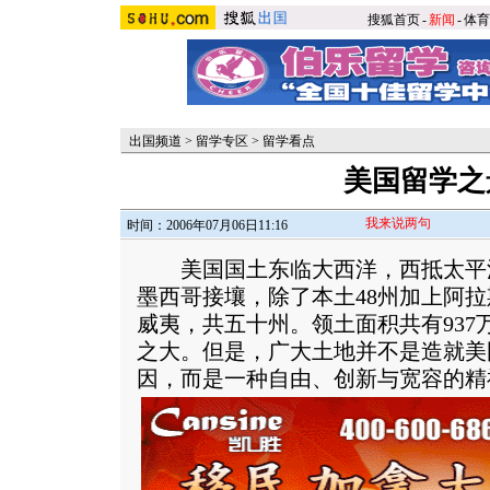
搜狐首页
-
新闻
-
体育
出国频道
>
留学专区
>
留学看点
美国留学之
我来说两句
时间：2006年07月06日11:16
美国国土东临大西洋，西抵太平
墨西哥接壤，除了本土48州加上阿
威夷，共五十州。领土面积共有937
之大。但是，广大土地并不是造就美
因，而是一种自由、创新与宽容的精