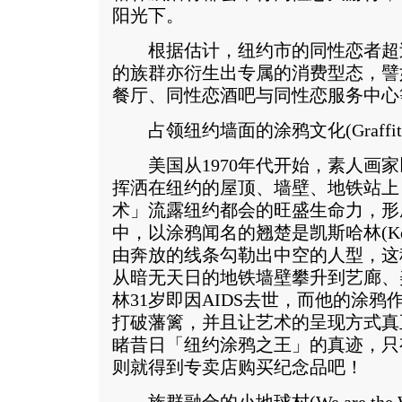
阳光下。
根据估计，纽约市的同性恋者超
的族群亦衍生出专属的消费型态，譬
餐厅、同性恋酒吧与同性恋服务中心
占领纽约墙面的涂鸦文化(Graffiti's 
美国从1970年代开始，素人画家
挥洒在纽约的屋顶、墙壁、地铁站上
术」流露纽约都会的旺盛生命力，形
中，以涂鸦闻名的翘楚是凯斯哈林(Keit
由奔放的线条勾勒出中空的人型，这
从暗无天日的地铁墙壁攀升到艺廊、
林31岁即因AIDS去世，而他的涂
打破藩篱，并且让艺术的呈现方式真
睹昔日「纽约涂鸦之王」的真迹，只
则就得到专卖店购买纪念品吧！