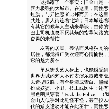
这揭露了一个事实：旧金山是一
容力极强的大城市。在这里，同性恋
虹旗，与异性恋者比邻而居；在这里
共处，唐人街连着北滩；日本城连着
有其它的候车人主动来攀谈，由你的
巴士司机也总不厌其烦的指导问路的
奋勇的来帮忙。
友善的居民、整洁而风格独具的
居住，都觉得广受欢迎而心情愉悦，
它的魅力所在！
单从街头艺人身上，也能感受到
世界大城的艺人不过表演乐器或变魔
以造型取胜，有全身漆成雪白、墨绿
扮成妖婆、小丑、技工或医生；还有
黑色幽灵穿著「Fuck the Polic
金山人似乎对此见怪不怪，甚至投以
代的嬉皮运动才能在此茁壮，同性恋