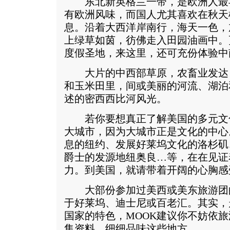
东北新英格兰一带，是欧洲人最
有欧洲风味，而国人尤其喜欢在秋天
息。沿着大西洋岸南行，海天一色，
上绿草如茵，彷佛走入田园油画中。
度假圣地，来这里，还可充份体验中
大片的中西部草原，农畜业发达
和玉米田里，间或美丽的河流、湖泊
述的密西西比河风光。
若你要想真正了解美国的多元文
大城市，因为大城市正是文化的中心
息的纽约、发展好莱坞文化的洛杉矶
爵士的发源地纽奥良…等，在在见证
力。到美国，就请带着开阔的心胸感
大部份参加过美西或美东旅游团
于好莱坞、迪士尼或百老汇。其实，
国家的特色，MOOK建议你不妨依
集资料，细细品味这些地方。