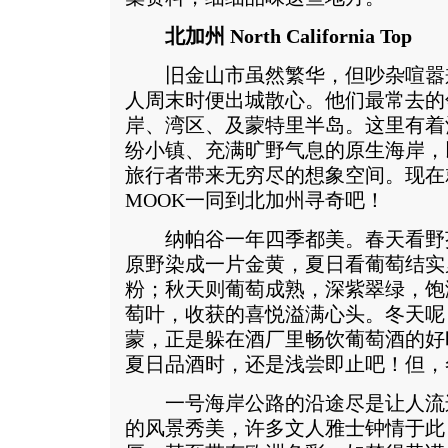
北加州 North California Top
旧金山市虽然繁华，但吵杂喧嚣
人周末时便出城散心。他们最常去的
岸、湾区、及蒙特里半岛。这里有着
纷小镇、充满旷野气息的原生海岸，
旅行者带来无穷尽的想象空间。现在
MOOK一同到北加州寻奇吧！
纳帕谷一年四季都美。春天看野芥末花（
原野染成一片金黄，夏日看葡萄结实
粉；秋天则葡萄成熟，深紫翠绿，饱
萄叶，收获的喜悦溢满心头。冬天呢
蒙，正是躲在酒厂里畅饮葡萄酒的好
夏日品酒时，还是浅尝即止吧！但，
一号海岸公路的沿途尽是让人流
的风景秀美，许多文人雅士钟情于此