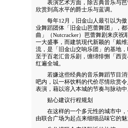
表演艺术方面，除古典音乐与芭
欣赏到高水平的爵士乐与蓝调。
每年12月，旧金山人最引以为傲
业舞蹈团体「旧金山芭蕾舞团」，都
曲」（Nutcracker）芭蕾舞剧来
一大盛事，而建筑现代新颖的「戴维
流，是「旧金山交响乐团」的基地，
至于百老汇音乐剧，缠绵悱恻「西贡小姐」
红遍全城。
若嫌这些经典的音乐舞蹈节目消
吧内，以一杯饮料的代价尽情欣赏令
表演，藉以溶入本城的节奏与脉动中
贴心建议行程规划
在这样的一个多元性的城市中，
由联合广场为起点来细细品味它的魅