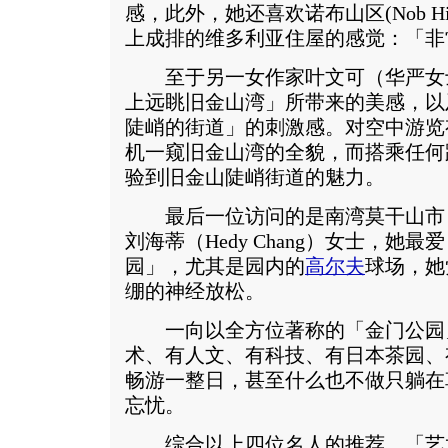
感，此外，她还喜欢诺布山区(Nob H
上成排的维多利亚住屋的感觉：「非
至于另一女作家叶文可（华严女
上远眺旧金山湾」所带来的美感，以
陡峭的街道」的刺激感。对空中游览
机一窥旧金山湾的全貌，而搭乘任何
验到旧金山陡峭街道的魅力。
最后一位访问的是南湾莫干山市（Mor
刘海蒂（Hedy Chang）女士，她
园」，尤其是园内的
高尔夫
球场，她
绷的神经放松。
一向以全方位著称的「金门公园
术、有人文、有科技、有日本茶园、
畅游一整日，甚至什么也不做只躺在
忘忧。
综合以上四位名人的推荐，「艺