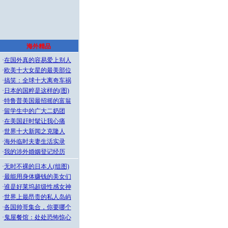
海外精品
·
在国外真的容易爱上别人
·
欧美十大女星的最美部位
·
搞笑：全球十大离奇车祸
·
日本的国粹是这样的(图)
·
特鲁普美国最招摇的富翁
·
留学生中的广大二奶团
·
在美国赶时髦让我心痛
·
世界十大新闻之克隆人
·
海外临时夫妻生活实录
·
我的涉外婚姻登记经历
·
无时不裸的日本人(组图)
·
最能用身体赚钱的美女们
·
谁是好莱坞超级性感女神
·
世界上最昂贵的私人岛屿
·
各国帅哥集合，你要哪个
·
鬼屋餐馆：处处恐怖惊心