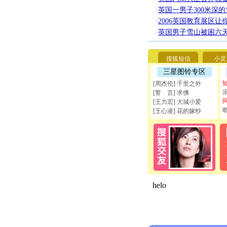
·
英国一男子300米深
·
2006英国教育展区让
·
英国男子雪山被困六
搜狐短信
小灵
三星图铃专区
[周杰伦] 千里之外
[誓 言] 求佛
[王力宏] 大城小爱
[王心凌] 花的嫁纱