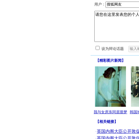
用户：
设为辩论话题
【
精彩图片新闻
】
我与女房东同居噩梦
韩国
【
相关链接
】
·
英国内阁大臣公开敦
·
英国内阁大臣公开敦