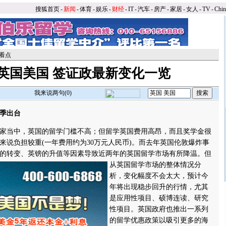
搜狐首页
-
新闻
-
体育
-
娱乐
-
财经
-
IT
-
汽车
-
房产
-
家居
-
女人
-
TV
-
Chi
看点
英国美国 签证政最新变化一览
我来说两句(
0
)
季出台
当中，英国的留学门槛不高；但留学英国费用高昂，而且奖学金很
来说负担较重(一年费用约为30万元人民币)。而去年英国伦敦爆炸事
的转变、英镑的升值等因素导致近两年的英国留学市场有所降温。
但
从英国留学市场的整体情况分
析，变化幅度不会太大，预计今
年将出现稳步回升的行情，尤其
是应用性项目、硕博连读、研究
性项目。英国政府也推出一系列
的留学优惠政策以吸引更多的海