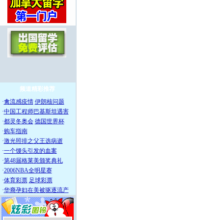
频道精彩推荐
·
禽流感疫情
伊朗核问题
·
中国工程师巴基斯坦遇害
·
都灵冬奥会
德国世界杯
·
购车指南
·
激光照排之父王选病逝
·
一个馒头引发的血案
·
第48届格莱美颁奖典礼
·
2006NBA全明星赛
·
体育彩票
足球彩票
·
华裔孕妇在美被驱逐流产