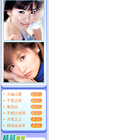
大城小爱
千里之外
菊花台
不想让你哭
月亮之上
桃花朵朵开