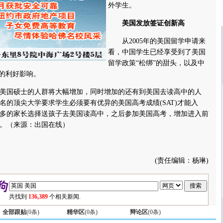
外学生。
美国发放签证创新高
从2005年的美国留学申请来
看，中国学生已经享受到了美国
留学政策“松绑”的甜头，以及中
”的利好影响。
美国硕士的人群将大幅增加，同时增加的还有到美国去读高中的人
0名的顶尖大学要求学生必须要有优异的美国高考成绩(SAT)才能入
多的家长选择送孩子去美国读高中，之后参加美国高考，增加进入前
性。（来源：出国在线）
(责任编辑：杨琳)
共找到
136,389
个相关新闻.
全部跟贴
(
0
条)
精华区
(
0
条)
辩论区
(
0
条)