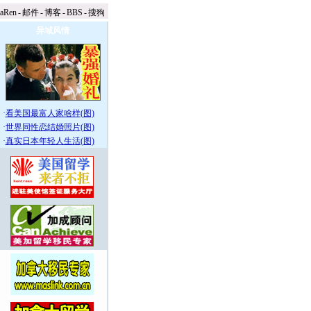
naRen
-
邮件
-
博客
-
BBS
-
搜狗
异域风情
·
看美国最富人家啥样(图)
·
世界同性恋结婚照片(图)
·
真实日本年轻人生活(图)