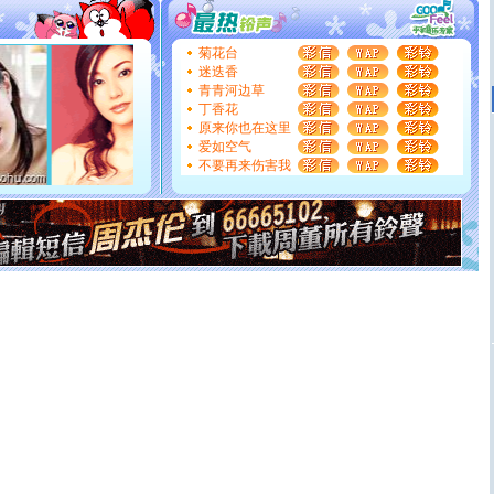
[圣诞节]
不只这样的日子才会想起你,而是这样的日子才
能正大光明地骚扰你,告诉你,圣诞要快乐!新年要快乐!天
天都要快乐噢!
菊花台
[圣诞节]
奉上一颗祝福的心,在这个特别的日子里,愿幸福,
迷迭香
如意,快乐,鲜花,一切美好的祝愿与你同在.圣诞快乐!
青青河边草
[元旦]
看到你我会触电；看不到你我要充电；没有你我会
丁香花
断电。爱你是我职业，想你是我事业，抱你是我特长，吻
原来你也在这里
你是我专业！水晶之恋祝你新年快乐
爱如空气
[元旦]
如果上天让我许三个愿望，一是今生今世和你在一
不要再来伤害我
起；二是再生再世和你在一起；三是三生三世和你不再分
离。水晶之恋祝你新年快乐
[元旦]
当我狠下心扭头离去那一刻，你在我身后无助地哭
泣，这痛楚让我明白我多么爱你。我转身抱住你：这猪不
卖了。水晶之恋祝你新年快乐。
[春节]
风柔雨润好月圆，半岛铁盒伴身边，每日尽显开心
颜！冬去春来似水如烟，劳碌人生需尽欢！听一曲轻歌，
道一声平安！新年吉祥万事如愿
[春节]
传说薰衣草有四片叶子：第一片叶子是信仰，第二
片叶子是希望，第三片叶子是爱情，第四片叶子是幸运。
送你一棵薰衣草，愿你新年快乐！