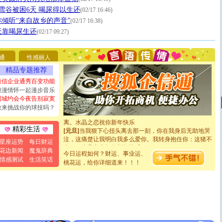
[圣诞节]
圣诞节到了，想想没什么送给你的，又不打算给
的雪谷被困6天 喝尿得以生还
(02/17 16:46)
你太多，只有给你五千万：千万快乐！千万要健康！千万
你倾听“来自故乡的声音”
(02/17 16:38)
要平安！千万要知足！千万不要忘记我！
天靠喝尿生还
(02/17 09:27)
[圣诞节]
不只这样的日子才会想起你,而是这样的日子才
能正大光明地骚扰你,告诉你,圣诞要快乐!新年要快乐!天
天都要快乐噢!
通
性感丽人
[圣诞节]
奉上一颗祝福的心,在这个特别的日子里,愿幸福,
如意,快乐,鲜花,一切美好的祝愿与你同在.圣诞快乐!
精品专题推荐
[元旦]
看到你我会触电；看不到你我要充电；没有你我会
短信企业通秀百变功能
断电。爱你是我职业，想你是我事业，抱你是我特长，吻
浪漫情怀一起漫步音乐
你是我专业！水晶之恋祝你新年快乐
同城约会今夜告别寂寞
[元旦]
如果上天让我许三个愿望，一是今生今世和你在一
敢来挑战你的球技吗？
起；二是再生再世和你在一起；三是三生三世和你不再分
离。水晶之恋祝你新年快乐
[元旦]
当我狠下心扭头离去那一刻，你在我身后无助地哭
精彩生活
泣，这痛楚让我明白我多么爱你。我转身抱住你：这猪不
星座运势
每日财运
卖了。水晶之恋祝你新年快乐。
花边新闻
魔鬼辞典
[春节]
风柔雨润好月圆，半岛铁盒伴身边，每日尽显开心
今日运程如何？财运、事业运、
情感测试
生活笑话
颜！冬去春来似水如烟，劳碌人生需尽欢！听一曲轻歌，
桃花运，给你详细道来！！！
道一声平安！新年吉祥万事如愿
[春节]
传说薰衣草有四片叶子：第一片叶子是信仰，第二
片叶子是希望，第三片叶子是爱情，第四片叶子是幸运。
送你一棵薰衣草，愿你新年快乐！
[圣诞节]
圣诞节到了，想想没什么送给你的，又不打算给
你太多，只有给你五千万：千万快乐！千万要健康！千万
要平安！千万要知足！千万不要忘记我！