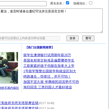
匿名发表：
隐藏地址：
【
热门出国新闻推荐
】
·
留学生澳洲银行试用期年薪28万
·
美国名校签定标准及偏爱哪类学生
·
工薪家庭的孩子也能在加拿大上学
·
1号留学预警出国留学和就业区别大
·
绝路逢生，拒签过，并不可怕！
·
加国不宜久留 华裔移民回流势不可挡
·
海归回流 三类归国人才最好就业
地铁车厢内疯狂
促美政府关闭关塔那摩监狱
(02/17 16:49)
促美政府关闭关塔那摩监狱
(02/17 16:49)