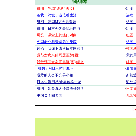
强帖推荐
·
组图：异域“遭遇”法拉利
·
组图
·
连载：汉城，迷茫着生活
·
连载
·
组图：韩国MM大秀春装
·
组图：
·
组图：日本今冬最流行围脖
·
组图
·
爆笑：课堂上的经典对白
·
组图
·
各国老公戴绿帽后的反应
·
组图
·
讨论：我该不该换日本国籍？
·
韩国地
·
我与女房东的同居噩梦(图)
·
我的男
·
我带韩国女友闯男厕(图)
续文
·
组图：
·
组图：MM出游经典照
·
看看国
·
我爱的人会不会是小姐
·
新加坡
·
日本生活用品/食品价格一览
·
海外坛
·
组图：她是真人还是洋娃娃？
·
日本
·
中国贞子闹美国
·
几米漫