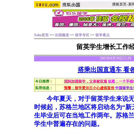
搜狐首页
-
新
Sohu首页
>>
出国频道
>>
留学专区
>>
留学看点
留英学生增长工作
2005年8月29日15:2
搭乘出国直通车 看
今日推荐：
我到加国留学，父亲被双规
组图：一个手模
实用信息：
预警：留学爱尔兰小心虚假宣传
中国留学生
今年夏天，对于留英学生来说
时候起，苏格兰地区将启动名为“新
生毕业后可在当地工作两年。苏格
学生中普遍存在的问题。