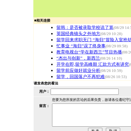
■
相关连接
留韩：是否被录取学校说了算
(08/29 14:
英国经典镜头之外地方
(08/29 10:28)
留学回来求职无门 “海归”冒险入室抢
忙事业 “海归”误了终身事
(08/29 09:58)
教育电视台“学在新西兰”节目热播
(08/2
“杰出与创新”，新西兰
(08/26 14:10)
开学在即,留学高峰期 汇款方式有讲究
(
留学前应做好就业分析
(08/26 10:59)
留学，回国落户不再犯难
(08/26 10:53)
请发表您的看法
用户：
您要为您所发的言论的后果负责，故请各位遵纪守
留言：