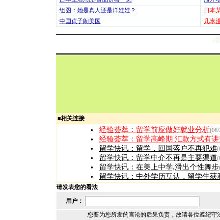
·
组图：她是真人还是洋娃娃？
·
日本
·
中国贞子闹美国
·
几米漫
■
相关连接
经验荟萃：
留学前应做好就业分析
(08/
经验荟萃：
留学高峰期 汇款方式有讲
留学快讯：
留学，回国落户不再犯难
(
留学快讯：
留学中介不再是主要渠道
(
留学快讯：
在美上中学,滑出个性舞步
留学快讯：
中外学历互认，留学生获
请发表您的看法
用户：
您要为您所发的言论的后果负责，故请各位遵纪守