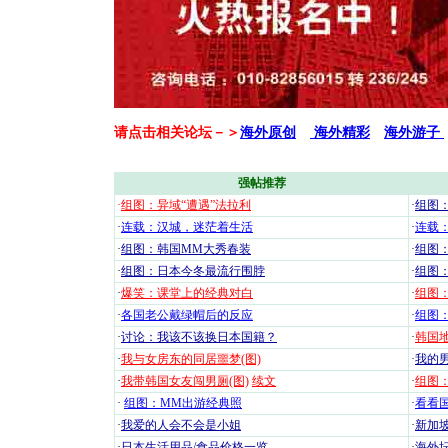
请点击相关论坛－＞
海外原创
海外精彩
海外游子
强帖推荐
·
组图：异域“遭遇”法拉利
·
组图
·
连载：汉城，迷茫着生活
·
连载
·
组图：韩国MM大秀春装
·
组图：
·
组图：日本今冬最流行围脖
·
组图
·
爆笑：课堂上的经典对白
·
组图
·
各国老公戴绿帽后的反应
·
组图
·
讨论：我该不该换日本国籍？
·
韩国地
·
我与女房东的同居噩梦(图)
·
我的男
·
我带韩国女友闯男厕(图)
续文
·
组图：
·
组图：MM出游经典照
·
看看国
·
我爱的人会不会是小姐
·
新加坡
·
日本生活用品/食品价格一览
·
海外坛