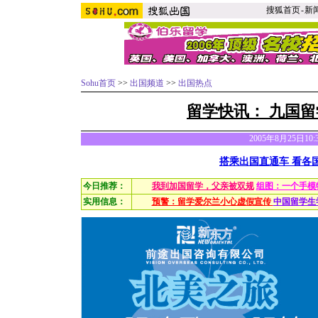
搜狐首页
-
新
Sohu首页
>>
出国频道
>>
出国热点
留学快讯：
九国留
2005年8月25日10
搭乘出国直通车 看各
今日推荐：
我到加国留学，父亲被双规
组图：一个手模
实用信息：
预警：留学爱尔兰小心虚假宣传
中国留学生