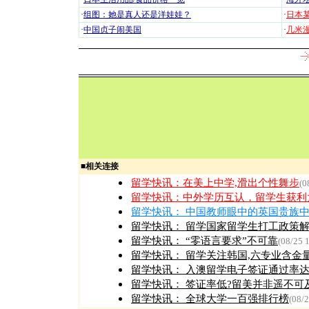
·
组图：她是真人还是洋娃娃？
·
日本
·
中国贞子闹美国
·
几米漫
■
相关连接
留学快讯：
在美上中学,滑出个性舞步
(0
留学快讯：
中外学历互认，留学生获利
留学快讯：
中国教师眼中的英国贵族
留学快讯：
留学国家留学生打工政策
留学快讯：
“零语言要求”不可靠
(08/25 
留学快讯：
留学关注韩国,六专业含金
留学快讯：
入澳留学电子签证通过率达
留学快讯：
签证率低?留美并非遥不可
留学快讯：
全球大学一百强排行榜
(08/2