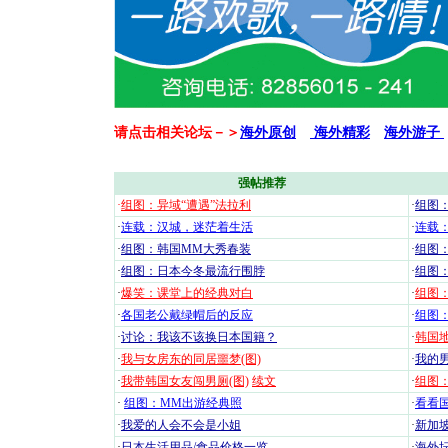
请点击相关论坛－＞
海外原创
海外精彩
海外游子
强帖推荐
·
组图：异域“遭遇”法拉利
·
组图
·
连载：汉城，迷茫着生活
·
连载
·
组图：韩国MM大秀春装
·
组图：
·
组图：日本今冬最流行围脖
·
组图
·
爆笑：课堂上的经典对白
·
组图
·
各国老公戴绿帽后的反应
·
组图
·
讨论：我该不该换日本国籍？
·
韩国地
·
我与女房东的同居噩梦(图)
·
我的男
·
我带韩国女友闯男厕(图)
续文
·
组图：
·
组图：MM出游经典照
·
看看国
·
我爱的人会不会是小姐
·
新加坡
·
日本生活用品/食品价格一览
·
海外坛