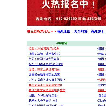
请点击相关论坛－＞
海外原创
海外精彩
海外游子
强帖推荐
·
组图：异域“遭遇”法拉利
·
组图
·
连载：汉城，迷茫着生活
·
连载
·
组图：韩国MM大秀春装
·
组图：
·
组图：日本今冬最流行围脖
·
组图
·
爆笑：课堂上的经典对白
·
组图
·
各国老公戴绿帽后的反应
·
组图
·
讨论：我该不该换日本国籍？
·
韩国地
·
我与女房东的同居噩梦(图)
·
我的男
·
我带韩国女友闯男厕(图)
续文
·
组图：
·
组图：MM出游经典照
·
看看国
·
我爱的人会不会是小姐
·
新加坡
·
日本生活用品/食品价格一览
·
海外坛