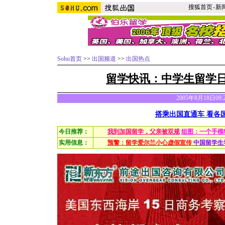
搜狐首页
-
新
Sohu首页
>>
出国频道
>>
出国热点
留学快讯：
中学生留学
2005年8月18日09
搭乘出国直通车 看各
今日推荐：
我到加国留学，父亲被双规
组图：一个手模
实用信息：
预警：留学爱尔兰小心虚假宣传
中国留学生