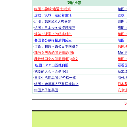
强帖推荐
·
组图：异域“遭遇”法拉利
·
组图
·
连载：汉城，迷茫着生活
·
连载
·
组图：韩国MM大秀春装
·
组图：
·
组图：日本今冬最流行围脖
·
组图
·
爆笑：课堂上的经典对白
·
组图
·
各国老公戴绿帽后的反应
·
组图
·
讨论：我该不该换日本国籍？
·
韩国地
·
我与女房东的同居噩梦(图)
·
我的男
·
我带韩国女友闯男厕(图)
续文
·
组图：
·
组图：MM出游经典照
·
看看国
·
我爱的人会不会是小姐
·
新加坡
·
日本生活用品/食品价格一览
·
海外坛
·
组图：她是真人还是洋娃娃？
·
日本
·
中国贞子闹美国
·
几米漫