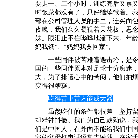
要走一、二个小时，训练完后又累
时饭菜都没有了，只好继续饿着。
部在公司管理人员的手里，连买面
夜晚，我们久久凝视着天花板，思
妹。眼泪止不住哗哗地流下来。年龄
妈我饿”、“妈妈我要回家”。
一些同伴被苦难遭遇击垮，是令
国的一些同伴原本对足球十分痴迷
大，为了排遣心中的苦闷，他们抽
变得很糟糕。
吃得苦中苦方能成大器
虽然吃住的条件都很差，坚持留
却精神抖擞。我们为自己鼓劲说，
们是中国人，在外面不能给我们中
我的父母打电话经常告诫我，在家