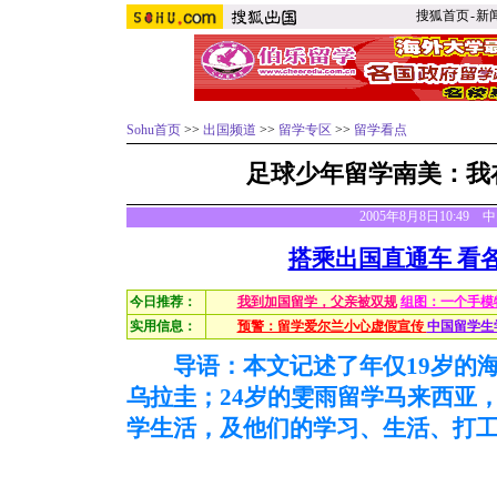
搜狐首页
-
新
Sohu首页
>>
出国频道
>>
留学专区
>>
留学看点
足球少年留学南美：我
2005年8月8日10:49
搭乘出国直通车 看
今日推荐：
我到加国留学，父亲被双规
组图：一个手模
实用信息：
预警：留学爱尔兰小心虚假宣传
中国留学生
导语：本文记述了年仅19岁的海
乌拉圭；24岁的雯雨留学马来西亚
学生活，及他们的学习、生活、打