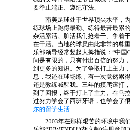
要举止端正、遵纪守法。
南美足球处于世界顶尖水平，为
练球场上跑得最勤、练得最苦最累
杂活累活、脏活我们抢着干、争着
在干活。当地的球员由此非常的尊
乐部领导经常竖起大拇指说：“中国
间是有限的，只有付出百倍的努力
到更多的知识。为了争取打上主力
息，我还在球场练，有一次竟然累
还是教练喊醒我。三年的摸爬滚打
到了回报，终于打上了主力。在乌
过努力学会了西班牙语，也学会了
尔的留学生活
2003年在那样艰苦的环境中我
乐部“JUWENDU”(胡文顿)注册参