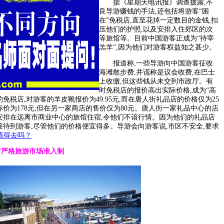
据《星期天电讯报》调查披露,不
良导游赚钱的手法,还包括将游客“困
在”免税店,直至花掉一定数目的金钱,扣
压他们的护照,以及安排入住郊区的次
等旅馆等。目前中国游客正成为“待宰
羔羊”,因为他们对游客权益知之甚少。
报道称,一些导游向中国游客征收
海滩散步费,并谎称是议会收费,在巴士
上收缴,但这些钱从未交到市政厅。有
时免税店的报价高出实际价格,成为“高
T的免税店,对游客的羊皮靴报价为49.95元,而在唐人街礼品店的价格仅为25
标价为178元,但在另一家商店的售价仅为80元。唐人街一家礼品中心的店
安排在远离市商业中心的旅馆住宿,令他们不谙行情。因为他们的礼品店
接待到游客,尽管他们的价格便宜得多。导游会向游客说,市区不安全,要求
值得去吗？
”严格旅游市场准入制