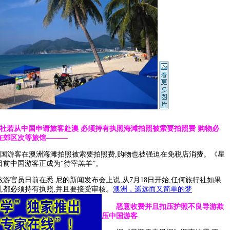
旅行社若从中国申请旅客赴澳 必须持有执照海滩拍照被索要拍照费 购物必
在郊区次等旅馆———
国游客在澳洲海滩拍照被索要拍照费,购物也被强迫在免税店消费。《星
目前中国游客正成为“待宰羔羊”。
官员日前在悉 尼的新闻发布会上说,从7月18日开始,任何旅行社如果
,都必须持有执照,并且要接受审核。
澳洲，遥远而又简单的梦
恶意收费并且扣压护照不良导游欺
压中国游客