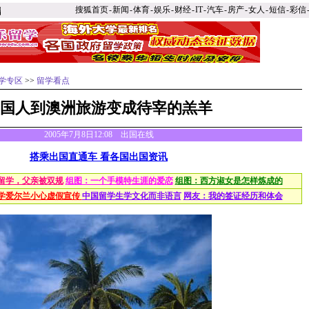
搜狐首页
-
新闻
-
体育
-
娱乐
-
财经
-
IT
-
汽车
-
房产
-
女人
-
短信
-
彩信
学专区
>>
留学看点
国人到澳洲旅游变成待宰的羔羊
2005年7月8日12:08 出国在线
搭乘出国直通车 看各国出国资讯
留学，父亲被双规
组图：一个手模特生涯的爱恋
组图：西方淑女是怎样炼成的
学爱尔兰小心虚假宣传
中国留学生学文化而非语言
网友：我的签证经历和体会