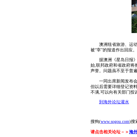
澳洲纽省旅游、运动及娱
被“宰”的报道作出回应。
据澳洲《星岛日报》报道
始,联邦政府和省政府将
声誉。问题虽不至于普遍
一同出席新闻发布会的
但以后需要详细登记资料
不满,可以向有关部门投
到海外论坛灌水
搜狗(
www.sogou.com
)搜
请点击相关论坛－＞
海