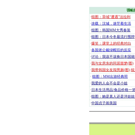
强帖
·
组图：异域“遭遇”法拉利
·
连载：汉城，迷茫着生活
·
组图：韩国MM大秀春装
·
组图：日本今冬最流行围脖
·
爆笑：课堂上的经典对白
·
各国老公戴绿帽后的反应
·
讨论：我该不该换日本国籍
·
我与女房东的同居噩梦(图)
·
我带韩国女友闯男厕(图)
续
·
组图：MM出游经典照
·
我爱的人会不会是小姐
·
日本生活用品/食品价格一
·
组图：她是真人还是洋娃娃
·
中国贞子闹美国