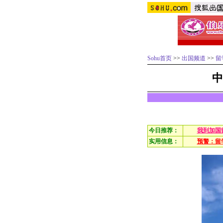
Sohu首页
>>
出国频道
>>
留
中
今日推荐：
我到加国
实用信息：
预警：留