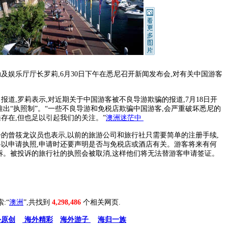
乐厅厅长罗莉,6月30日下午在悉尼召开新闻发布会,对有关中国游客
,罗莉表示,对近期关于中国游客被不良导游欺骗的报道,7月18日开
推出“执照制”。“一些不良导游和免税店欺骗中国游客,会严重破坏悉尼的
存在,但也足以引起我们的关注。”
澳洲迷茫中
曾筱龙议员也表示,以前的旅游公司和旅行社只需要简单的注册手续,
以申请执照,申请时还要声明是否与免税店或酒店有关。游客将来有何
诉。被投诉的旅行社的执照会被取消,这样他们将无法替游客申请签证。
索:“
澳洲
”,共找到
4,298,486
个相关网页.
外原创
海外精彩
海外游子
海归一族