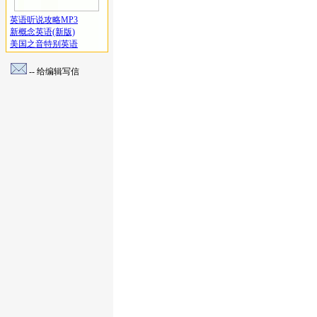
英语听说攻略MP3
新概念英语(新版)
美国之音特别英语
-- 给编辑写信