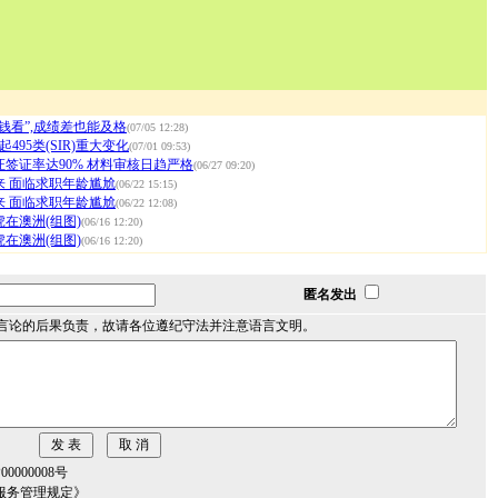
钱看”,成绩差也能及格
(07/05 12:28)
495类(SIR)重大变化
(07/01 09:53)
签证率达90% 材料审核日趋严格
(06/27 09:20)
来 面临求职年龄尴尬
(06/22 15:15)
来 面临求职年龄尴尬
(06/22 12:08)
在澳洲(组图)
(06/16 12:20)
在澳洲(组图)
(06/16 12:20)
匿名发出
言论的后果负责，故请各位遵纪守法并注意语言文明。
000008号
服务管理规定》