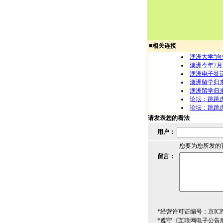
■
相关连接
澳洲大学“向
澳洲今年7月起
澳洲电子签证
澳洲留学归
澳洲留学归
论坛：跳跳虎
论坛：跳跳虎
请发表您的看法
用户：
您要为您所发的
留言：
*经营许可证编号：京ICP00
*遵守《互联网电子公告