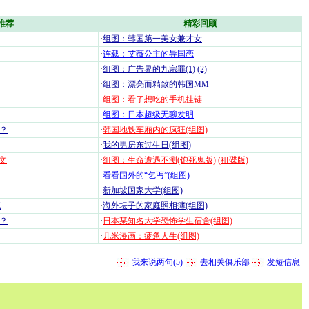
推荐
精彩回顾
·
组图：韩国第一美女兼才女
·
连载：艾薇公主的异国恋
·
组图：广告界的九宗罪(1)
(2)
·
组图：漂亮而精致的韩国MM
·
组图：看了想吃的手机挂链
·
组图：日本超级无聊发明
？
·
韩国地铁车厢内的疯狂(组图)
·
我的男房东过生日(组图)
文
·
组图：生命遭遇不测(饱死鬼版)
(租碟版)
·
看看国外的“乞丐”(组图)
·
新加坡国家大学(组图)
览
·
海外坛子的家庭照相簿(组图)
？
·
日本某知名大学恐怖学生宿舍(组图)
·
几米漫画：疲惫人生(组图)
我来说两句(
5
)
去相关俱乐部
发短信息