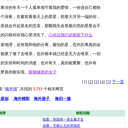
冷的冬天一个人孤单地守着我的爱情，一份连自己都快
深夜，在窗前看着天上的星星，想着大洋另一端的你，
就会升起莫名的悲哀，那颗我生命里最闪亮的星星会不
的闪烁却在我心里消失了。
心动后我们还能留下什么
地理，还有我和他的分离，最怕的是，也许距离真的会
累了倦了去维系，也许根本就已经是无力去维系，一切
安排和时间的消逝，也许有天，真的能重聚，也许有
梦真的能实现。
眼镜铺里的女子
[1] [
2
] [
3
] [
4
] [
5
]
下一页
索:“
南半球
”,共找到
5,713
个相关网页.
外原创
海外精彩
海外游子
海归一族
推荐
精彩回顾
·
组图：韩国第一美女兼才女
·
连载：艾薇公主的异国恋