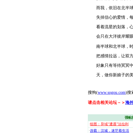
而我，依旧在北半球寒
失掉信心的爱情，每个
看着流星的划落，心里
会只在大洋彼岸耀眼
南半球和北半球，时差
把感情拉远，让双方都
好象只有等待冥冥中的
天，做你新娘子的美
搜狗(
www.sogou.com
)搜
请点击相关论坛－＞
海
强帖
·
组图：异域“遭遇”法拉利
·
连载：汉城，迷茫着生活