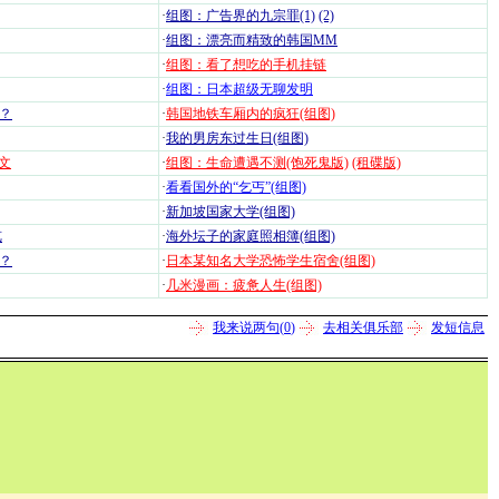
·
组图：广告界的九宗罪(1)
(2)
·
组图：漂亮而精致的韩国MM
·
组图：看了想吃的手机挂链
·
组图：日本超级无聊发明
？
·
韩国地铁车厢内的疯狂(组图)
·
我的男房东过生日(组图)
文
·
组图：生命遭遇不测(饱死鬼版)
(租碟版)
·
看看国外的“乞丐”(组图)
·
新加坡国家大学(组图)
览
·
海外坛子的家庭照相簿(组图)
？
·
日本某知名大学恐怖学生宿舍(组图)
·
几米漫画：疲惫人生(组图)
我来说两句(
0
)
去相关俱乐部
发短信息