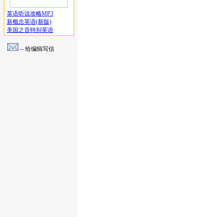
英语听说攻略MP3
新概念英语(新版)
美国之音特别英语
-- 给编辑写信