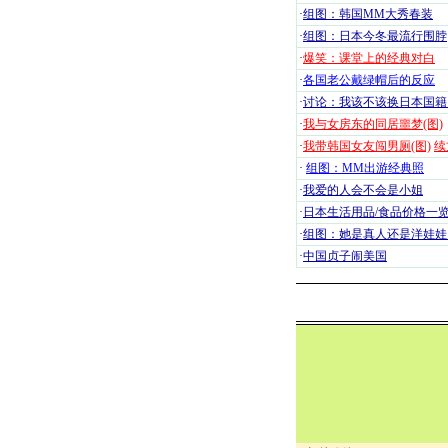
·
组图：韩国MM大秀春装
·
组图：日本今冬最流行围脖
·
爆笑：课堂上的经典对白
·
各国老公戴绿帽后的反应
·
讨论：我该不该换日本国籍
·
我与女房东的同居噩梦(图)
·
我带韩国女友闯男厕(图)
续
·
组图：MM出游经典照
·
我爱的人会不会是小姐
·
日本生活用品/食品价格一
·
组图：她是真人还是洋娃娃
·
中国贞子闹美国