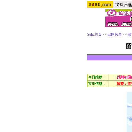
Sohu首页
>>
出国频道
>>
留
留
今日推荐：
我到加国
实用信息：
预警：留