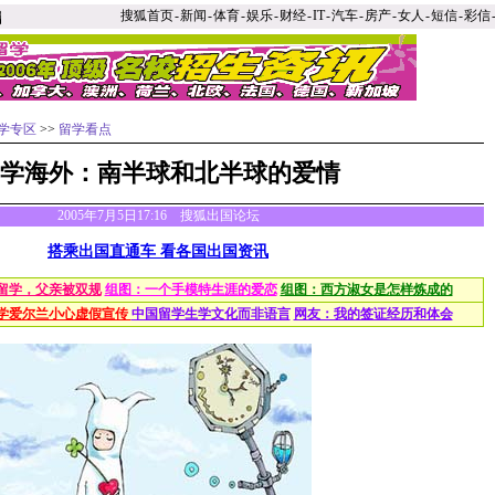
搜狐首页
-
新闻
-
体育
-
娱乐
-
财经
-
IT
-
汽车
-
房产
-
女人
-
短信
-
彩信
学专区
>>
留学看点
学海外：南半球和北半球的爱情
2005年7月5日17:16 搜狐出国论坛
搭乘出国直通车 看各国出国资讯
留学，父亲被双规
组图：一个手模特生涯的爱恋
组图：西方淑女是怎样炼成的
学爱尔兰小心虚假宣传
中国留学生学文化而非语言
网友：我的签证经历和体会