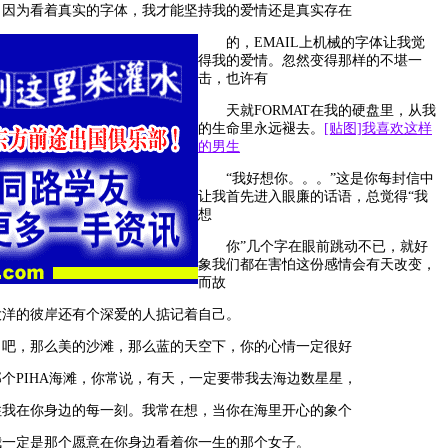
为看着真实的字体，我才能坚持我的爱情还是真实存在
的，EMAIL上机械的字体让我觉
得我的爱情。忽然变得那样的不堪一
击，也许有
天就FORMAT在我的硬盘里，从我
的生命里永远褪去。
[贴图]我喜欢这样
的男生
“我好想你。。。”这是你每封信中
让我首先进入眼廉的话语，总觉得“我
想
你”几个字在眼前跳动不已，就好
象我们都在害怕这份感情会有天改变，
而故
的彼岸还有个深爱的人掂记着自己。
，那么美的沙滩，那么蓝的天空下，你的心情一定很好
PIHA海滩，你常说，有天，一定要带我去海边数星星，
在你身边的每一刻。我常在想，当你在海里开心的象个
定是那个愿意在你身边看着你一生的那个女子。