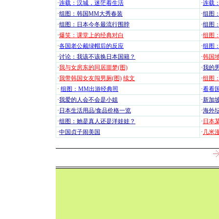
·
连载：汉城，迷茫着生活
·
连载
·
组图：韩国MM大秀春装
·
组图：
·
组图：日本今冬最流行围脖
·
组图
·
爆笑：课堂上的经典对白
·
组图
·
各国老公戴绿帽后的反应
·
组图
·
讨论：我该不该换日本国籍？
·
韩国地
·
我与女房东的同居噩梦(图)
·
我的男
·
我带韩国女友闯男厕(图)
续文
·
组图：
·
组图：MM出游经典照
·
看看国
·
我爱的人会不会是小姐
·
新加坡
·
日本生活用品/食品价格一览
·
海外坛
·
组图：她是真人还是洋娃娃？
·
日本
·
中国贞子闹美国
·
几米漫