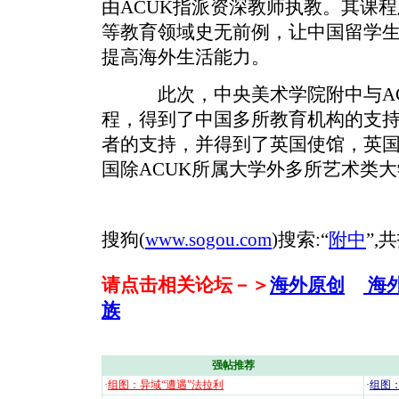
由ACUK指派资深教师执教。其课
等教育领域史无前例，让中国留学
提高海外生活能力。
此次，中央美术学院附中与AC
程，得到了中国多所教育机构的支
者的支持，并得到了英国使馆，英
国除ACUK所属大学外多所艺术类
搜狗(
www.sogou.com
)搜索:“
附中
”,
请点击相关论坛－＞
海外原创
海
族
强帖推荐
·
组图：异域“遭遇”法拉利
·
组图