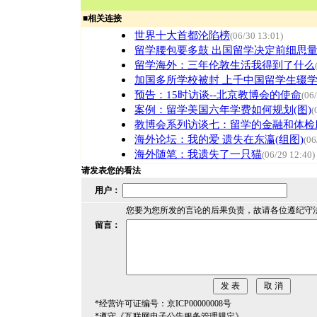
■
相关连接
世界十大首都沦陷榜
(06/30 13:01)
留学腰包要多鼓 出国留学决定前细思
留学海外：三年伦敦生活我得到了什么
加国多所学校被封 上千中国留学生辍
预告：15时访谈--北京教博会的使命
(06
案例：留学美国六年学费如何规划(图)
(
教博会系列访谈七：留学的金融和体检
海外论坛：我的爱 遗失在东瀛(组图)
(06
海外随笔：我遗失了一只猫
(06/29 12:40)
请发表您的看法
用户：
您要为您所发的言论的后果负责，故请各位遵纪守
留言：
*经营许可证编号：京ICP00000008号
*遵守《互联网电子公告服务管理规定》