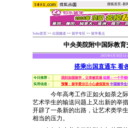
搜狐首页
-
新
Sohu首页
>>
出国频道
>>
留学专区
>>
留学看点
中央美院附中国际教育
2005年6月30日14
搭乘出国直通车 看
今日推荐：
我到加国留学，父亲被双规
组图：一个手模
实用信息：
预警：留学爱尔兰小心虚假宣传
中国留学生
今年高考工作正如火如荼之际，
艺术学生的输送问题上又出新的举
开辟了一条新的出路，让艺术类学
相当的压力。