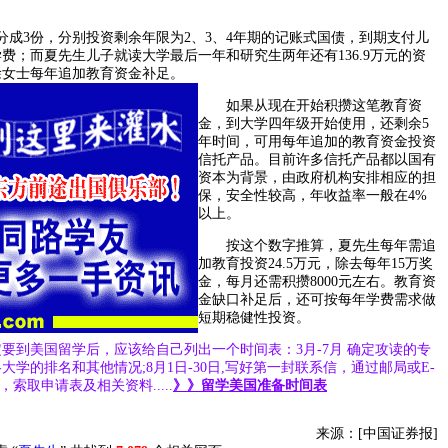
成3份，分别投资剩余年限为2、3、4年期的记账式国债，到期支付儿
费；而夏先生儿子就读大学最后一年和研究生两年还有136.9万元的资
徐女士每年追加教育资金补足。
如果从现在开始积攒这笔教育资
金，到大学四年级开始使用，还剩余5
年时间，可用每年追加的教育资金投资
信托产品。目前许多信托产品都以国有
资本为背景，由政府机构安排相应的担
保，安全性较高，年收益率一般在4%
以上。
按这个数字推算，夏先生每年需追
加教育投资24.5万元，除去每年15万奖
金，每月还需积攒8000元左右。教育资
金缺口补足后，还可按每年学费需求做
短期稳健性投资。
要到美国留学后，应该给自己列出一个时间表：3月-7月 确定攻读的专
学的排名和其他情况;8月1日-30日,写好第一封联系信，通过邮局或E-
，索取申请表及相关资料.....
》》留学美国准备时间表
来源：[中国证券报]