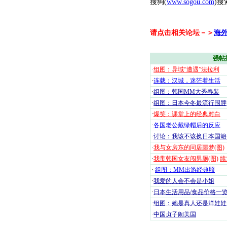
搜狗(
www.sogou.com
)搜
请点击相关论坛－＞
海
强帖
·
组图：异域“遭遇”法拉利
·
连载：汉城，迷茫着生活
·
组图：韩国MM大秀春装
·
组图：日本今冬最流行围脖
·
爆笑：课堂上的经典对白
·
各国老公戴绿帽后的反应
·
讨论：我该不该换日本国籍
·
我与女房东的同居噩梦(图)
·
我带韩国女友闯男厕(图)
续
·
组图：MM出游经典照
·
我爱的人会不会是小姐
·
日本生活用品/食品价格一
·
组图：她是真人还是洋娃娃
·
中国贞子闹美国