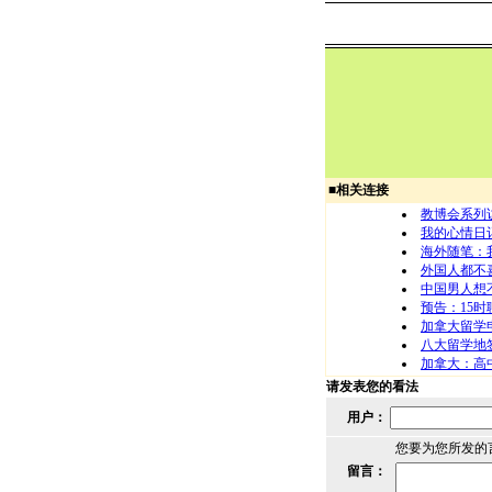
■
相关连接
教博会系列
我的心情日
海外随笔：
外国人都不
中国男人想
预告：15时
加拿大留学
八大留学地
加拿大：高
请发表您的看法
用户：
您要为您所发的
留言：