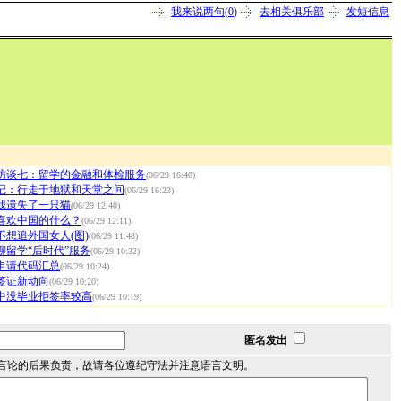
我来说两句(
0
)
去相关俱乐部
发短信息
访谈七：留学的金融和体检服务
(06/29 16:40)
记：行走于地狱和天堂之间
(06/29 16:23)
我遗失了一只猫
(06/29 12:40)
喜欢中国的什么？
(06/29 12:11)
不想追外国女人(图)
(06/29 11:48)
聊留学“后时代”服务
(06/29 10:32)
申请代码汇总
(06/29 10:24)
签证新动向
(06/29 10:20)
中没毕业拒签率较高
(06/29 10:19)
匿名发出
言论的后果负责，故请各位遵纪守法并注意语言文明。