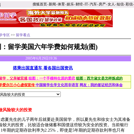
搜狐首页
-
新闻
-
体育
-
娱乐
-
财经
-
IT
-
汽车
-
房产
-
女人
-
短信
-
彩信
学专区
>>
留学看点
例：留学美国六年学费如何规划(图)
2005年6月29日19:36
搭乘出国直通车 看各国出国资讯
留学，父亲被双规
组图：一个手模特生涯的爱恋
组图：西方淑女是怎样炼成的
学爱尔兰小心虚假宣传
中国留学生学文化而非语言
网友：我的签证经历和体会
宜做风险较大的投资
夏先生的儿子两年后就要赴美国留学，所以夏先生和徐女士为其准备
风险较大的投资，比较适合做储蓄和国债这些较为安全的投资。当前银行
1年期的定期存款利率为2.25%，即使是5年期的定期存款利率也只有