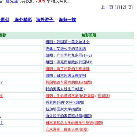
索:“
夏先生
”,共找到
7,079
个相关网页.
上一页
[
1
] [
2
] [3]
外原创
海外精彩
海外游子
海归一族
推荐
精彩回顾
·
组图：韩国第一美女兼才女
·
连载：艾薇公主的异国恋
·
组图：广告界的九宗罪(1)
(2)
·
组图：漂亮而精致的韩国MM
·
组图：看了想吃的手机挂链
·
组图：日本超级无聊发明
？
·
韩国地铁车厢内的疯狂(组图)
·
我的男房东过生日(组图)
文
·
组图：生命遭遇不测(饱死鬼版)
(租碟版)
·
看看国外的“乞丐”(组图)
·
新加坡国家大学(组图)
览
·
海外坛子的家庭照相簿(组图)
？
·
日本某知名大学恐怖学生宿舍(组图)
·
几米漫画：疲惫人生(组图)