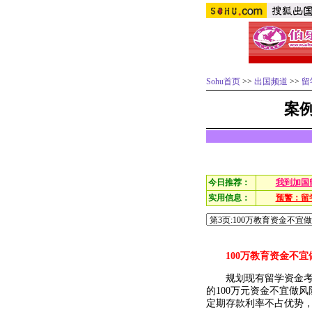
Sohu首页
>>
出国频道
>>
留
案
今日推荐：
我到加国
实用信息：
预警：留
100万教育资金不
规划现有留学资金考虑
的100万元资金不宜做
定期存款利率不占优势，