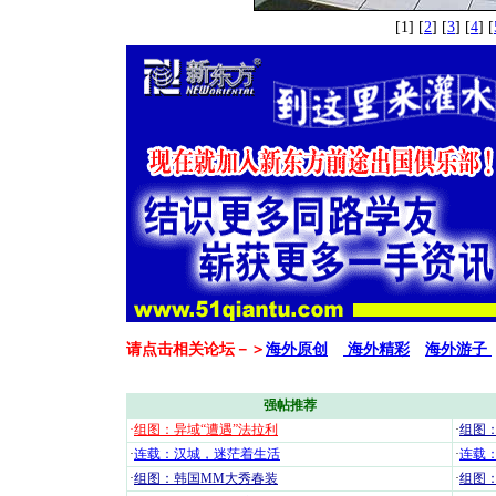
[1] [
2
] [
3
] [
4
] [
请点击相关论坛－＞
海外原创
海外精彩
海外游子
强帖推荐
·
组图：异域“遭遇”法拉利
·
组图
·
连载：汉城，迷茫着生活
·
连载
·
组图：韩国MM大秀春装
·
组图：