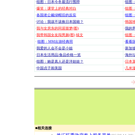
·
组图：日本今冬最流行围脖
·
组图
·
爆笑：课堂上的经典对白
·
组图
·
各国老公戴绿帽后的反应
·
组图
·
讨论：我该不该换日本国籍？
·
韩国地
·
我与女房东的同居噩梦(图)
·
我的男
·
我带韩国女友闯男厕(图)
续文
·
组图：
·
组图：MM出游经典照
·
看看国
·
我爱的人会不会是小姐
·
新加坡
·
日本生活用品/食品价格一览
·
海外坛
·
组图：她是真人还是洋娃娃？
·
日本
·
中国贞子闹美国
·
几米漫
■
相关连接