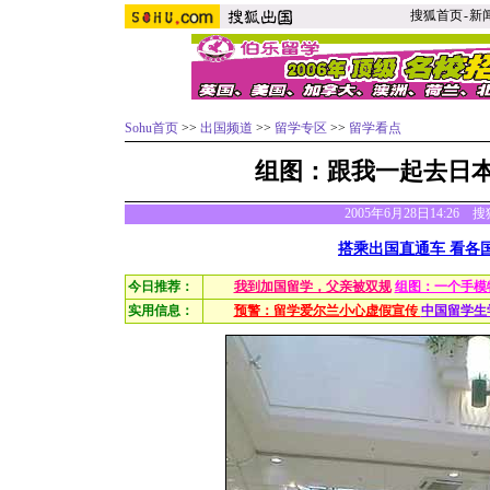
搜狐首页
-
新
Sohu首页
>>
出国频道
>>
留学专区
>>
留学看点
组图：跟我一起去日
2005年6月28日14:26
搭乘出国直通车 看各
今日推荐：
我到加国留学，父亲被双规
组图：一个手模
实用信息：
预警：留学爱尔兰小心虚假宣传
中国留学生