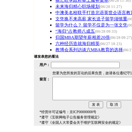
换汇旺季政府奉上服务菜单
(06/28 11:30)
未来海归精心职场规划
(06/28 11:27)
中澳美名校联手打造北语英世企语言教
文凭换不来高薪 家长送子留学须慎重
(0
留学为什么？ 留学不仅是为一张文凭
(0
“海归”占教师八成五
(06/28 09:33)
归国MBA期望年薪相差20倍
(06/28 09:27)
六种经历造就海归精英
(06/27 18:23)
教博会系列访谈六MBA教育的选择
(06/2
请发表您的看法
用户：
您要为您所发的言论的后果负责，故请各位遵纪守
留言：
*经营许可证编号：京ICP00000008号
*遵守《互联网电子公告服务管理规定》
*遵守《全国人大常委会关于维护互联网安全的规定》