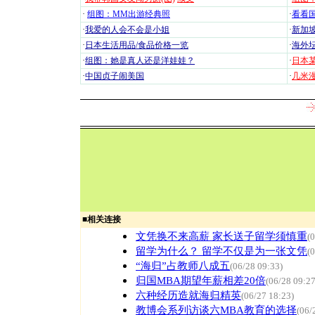
·
组图：MM出游经典照
·
看看国
·
我爱的人会不会是小姐
·
新加坡
·
日本生活用品/食品价格一览
·
海外坛
·
组图：她是真人还是洋娃娃？
·
日本
·
中国贞子闹美国
·
几米漫
■
相关连接
文凭换不来高薪 家长送子留学须慎重
(
留学为什么？ 留学不仅是为一张文凭
(
“海归”占教师八成五
(06/28 09:33)
归国MBA期望年薪相差20倍
(06/28 09:27
六种经历造就海归精英
(06/27 18:23)
教博会系列访谈六MBA教育的选择
(06/