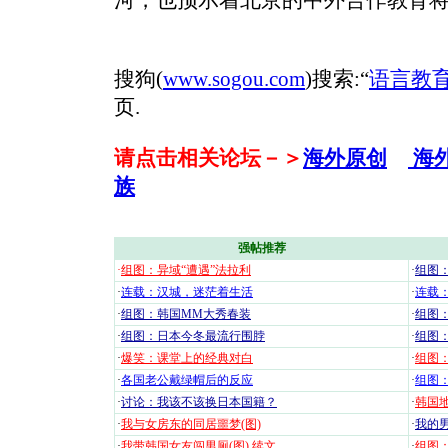
河，也预示着北京的中外合作教育
搜狗(
www.sogou.com
)搜索:“
语言教
页.
请点击相关论坛－＞
海外原创
海
族
强帖推荐
·
组图：异域“遭遇”法拉利
·
组图
·
连载：汉城，迷茫着生活
·
连载
·
组图：韩国MM大秀春装
·
组图：
·
组图：日本今冬最流行围脖
·
组图
·
爆笑：课堂上的经典对白
·
组图
·
各国老公戴绿帽后的反应
·
组图
·
讨论：我该不该换日本国籍？
·
韩国地
·
我与女房东的同居噩梦(图)
·
我的男
·
我带韩国女友闯男厕(图)
续文
·
组图：