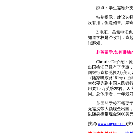
缺点：学生需额外支付
特别提示：建议选择大
没有用，但是如果汇票
3.电汇。虽然电汇也
知道学校是否收到，查
很麻烦。
赴英留学:如何带钱?
ChristineDu
出国换汇已经有了优惠
国银行直接兑换2万美元
（陆家嘴东路181号）
生都要先到中国人民银
用要1.5万英镑左右。
同。总体来看，一年最好
英国的学校不需要学生
无需携带大额现金出国
以随身携带现金5000
搜狗(
www.sogou.com
)搜