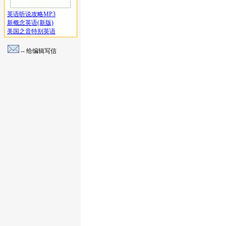
英语听说攻略MP3
新概念英语(新版)
美国之音特别英语
-- 给编辑写信