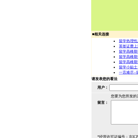
■
相关连接
留学热理性
英签证费上
留学高峰期
留学高峰期
留学高峰期
留学小贴士
一言难尽-
请发表您的看法
用户：
您要为您所发的
留言：
*经营许可证编号：京ICP00