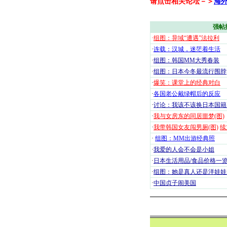
请点击相关论坛－＞
海
强帖
·
组图：异域“遭遇”法拉利
·
连载：汉城，迷茫着生活
·
组图：韩国MM大秀春装
·
组图：日本今冬最流行围脖
·
爆笑：课堂上的经典对白
·
各国老公戴绿帽后的反应
·
讨论：我该不该换日本国籍
·
我与女房东的同居噩梦(图)
·
我带韩国女友闯男厕(图)
续
·
组图：MM出游经典照
·
我爱的人会不会是小姐
·
日本生活用品/食品价格一
·
组图：她是真人还是洋娃娃
·
中国贞子闹美国