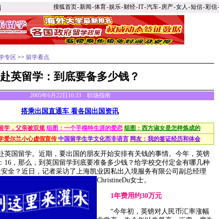
搜狐首页
-
新闻
-
体育
-
娱乐
-
财经
-
IT
-
汽车
-
房产
-
女人
-
短信
-
彩信
学专区
>>
留学看点
赴英留学：到底要备多少钱？
2005年6月22日10:33 职场指南
搭乘出国直通车 看各国出国资讯
留学，父亲被双规
组图：一个手模特生涯的爱恋
组图：西方淑女是怎样炼成的
学爱尔兰小心虚假宣传
中国留学生学文化而非语言
网友：我的签证经历和体会
英国留学。近期，要出国的朋友开始安排有关钱的事情。今年，英镑
：16，那么，到英国留学到底要准备多少钱？给学校交付定金有哪几种
最安全？近日，记者采访了上海凯业因私出入境服务有限公司副总经理
ChristineDu女士。
1年费用约30万元
“今年初，英镑对人民币汇率涨幅