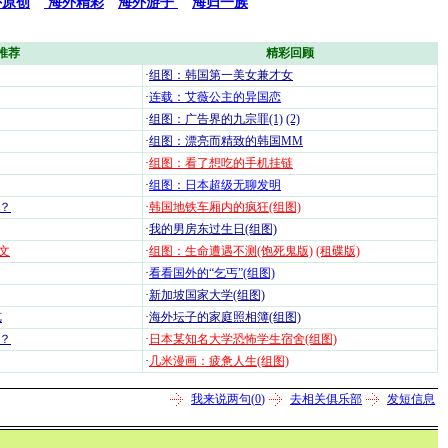
外原创
海外精彩
海外游子
海归一族
推荐
精彩回顾
·
组图：韩国第一美女兼才女
·
连载：艾薇公主的异国恋
·
组图：广告界的九宗罪(1)
(2)
·
组图：漂亮而精致的韩国MM
·
组图：看了想吃的手机挂链
·
组图：日本超级无聊发明
？
·
韩国地铁车厢内的疯狂(组图)
·
我的男房东过生日(组图)
文
·
组图：生命遭遇不测(饱死鬼版)
(租碟版)
·
看看国外的“乞丐”(组图)
·
新加坡国家大学(组图)
览
·
海外坛子的家庭照相簿(组图)
？
·
日本某知名大学恐怖学生宿舍(组图)
·
几米漫画：疲惫人生(组图)
我来说两句(
0
)
去相关俱乐部
发短信息