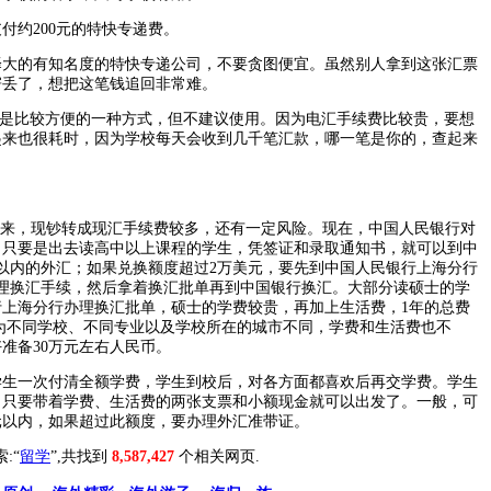
约200元的特快专递费。
的有知名度的特快专递公司，不要贪图便宜。虽然别人拿到这张汇票
寄丢了，想把这笔钱追回非常难。
是比较方便的一种方式，但不建议使用。因为电汇手续费比较贵，要想
起来也很耗时，因为学校每天会收到几千笔汇款，哪一笔是你的，查起来
介绍：原来，现钞转成现汇手续费较多，还有一定风险。现在，中国人民银行对
，只要是出去读高中以上课程的学生，凭签证和录取通知书，就可以到中
以内的外汇；如果兑换额度超过2万美元，要先到中国人民银行上海分行
办理换汇手续，然后拿着换汇批单再到中国银行换汇。大部分读硕士的学
行上海分行办理换汇批单，硕士的学费较贵，再加上生活费，1年的总费
因为不同学校、不同专业以及学校所在的城市不同，学费和生活费也不
准备30万元左右人民币。
一次付清全额学费，学生到校后，对各方面都喜欢后再交学费。学生
，只要带着学费、生活费的两张支票和小额现金就可以出发了。一般，可
美元以内，如果超过此额度，要办理外汇准带证。
索:“
留学
”,共找到
8,587,427
个相关网页.