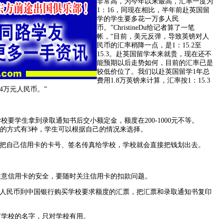
非常高，为今年以来最高，汇率一度为
1：16，同现在相比，半年前赴英国留
学的学生要多花一万多人民
币。”ChristineDu给记者算了一笔
帐，“目前，美元反弹，导致英镑对人
民币的汇率稍降一点，是1：15.2至
15.3。赴英国留学本来就贵，现在还不
能预期以后走势如何，目前的汇率已是
较低价位了。我们以赴英国留学1年总
费用1.8万英镑来计算，汇率按1：15.3
54万元人民币。”
？
学生拿到录取通知书后交小额定金，额度在200-1000元不等。
，交定金的方式有3种，学生可以根据自己的情况来选择。
把自己信用卡的卡号、签名传真给学校，学校就会直接把钱划出去。
信用卡的安全，要随时关注信用卡的扣款问题。
人民币到中国银行购买学校要求额度的汇票，把汇票和录取通知书复印
学校的名字，只对学校有用。