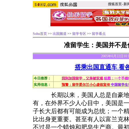
搜狐首页
-
新
Sohu首页
>>
出国频道
>>
留学专区
>>
留学看点
准留学生：美国并不是
2005年6月22日10
搭乘出国直通车 看
今日推荐：
我到加国留学，父亲被双规
组图：一个手模
实用信息：
预警：留学爱尔兰小心虚假宣传
中国留学生
长期以来，美国人总是自豪地说
有，在外界不少人心目中，美国是
子长大后都有可能成为总统；一个
比出身更重要。甚至有人以富兰克
不过是一个蜡烛和肥皂生产商。
最