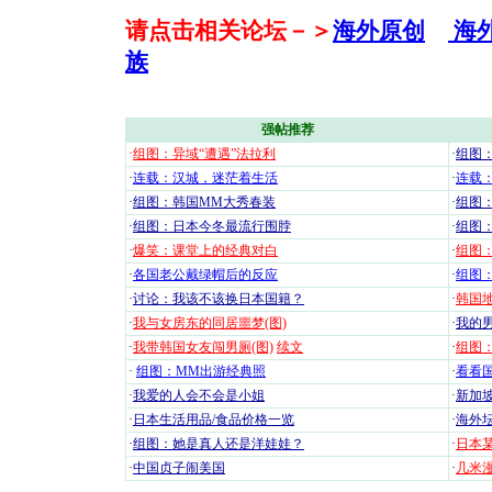
请点击相关论坛－＞
海外原创
海
族
强帖推荐
·
组图：异域“遭遇”法拉利
·
组图
·
连载：汉城，迷茫着生活
·
连载
·
组图：韩国MM大秀春装
·
组图：
·
组图：日本今冬最流行围脖
·
组图
·
爆笑：课堂上的经典对白
·
组图
·
各国老公戴绿帽后的反应
·
组图
·
讨论：我该不该换日本国籍？
·
韩国地
·
我与女房东的同居噩梦(图)
·
我的男
·
我带韩国女友闯男厕(图)
续文
·
组图：
·
组图：MM出游经典照
·
看看国
·
我爱的人会不会是小姐
·
新加坡
·
日本生活用品/食品价格一览
·
海外坛
·
组图：她是真人还是洋娃娃？
·
日本
·
中国贞子闹美国
·
几米漫