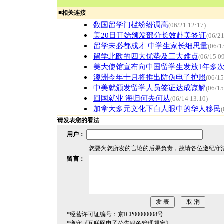
■
相关连接
数国留学门槛纷纷调高
(06/21 12:17)
美20日开始颁发部分长效赴美签证
(06/21
留学未必都成才 中学生家长细思量
(06/1
留学北欧的四大优势及三大难点
(06/15 0
美大使馆宣布向中国留学生发放1年多
澳洲今年十月将推出防伪电子护照
(06/15
中美就颁发留学人员签证达成谅解
(06/15
回国就业 海归何去何从
(06/14 13:10)
加拿大多元文化下白人眼中的华人移民
(
请发表您的看法
用户：
您要为您所发的言论的后果负责，故请各位遵纪守
留言：
*经营许可证编号：京ICP00000008号
*遵守《互联网电子公告服务管理规定》