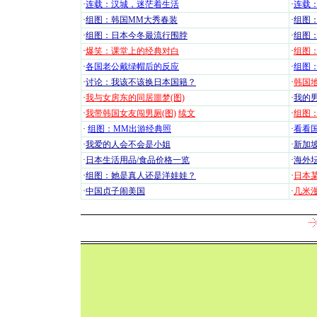
·
连载：汉城，迷茫着生活
·
连载
·
组图：韩国MM大秀春装
·
组图：
·
组图：日本今冬最流行围脖
·
组图
·
爆笑：课堂上的经典对白
·
组图
·
各国老公戴绿帽后的反应
·
组图
·
讨论：我该不该换日本国籍？
·
韩国地
·
我与女房东的同居噩梦(图)
·
我的男
·
我带韩国女友闯男厕(图)
续文
·
组图：
·
组图：MM出游经典照
·
看看国
·
我爱的人会不会是小姐
·
新加坡
·
日本生活用品/食品价格一览
·
海外坛
·
组图：她是真人还是洋娃娃？
·
日本
·
中国贞子闹美国
·
几米漫