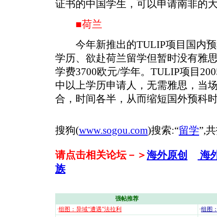
证书的中国学生，可以申请南非的
■荷兰
今年新推出的TULIP项目国内
学历、欲赴荷兰留学但暂时没有雅
学费3700欧元/学年。TULIP项目
中以上学历申请人，无需雅思，当
合，时间各半，从而缩短国外预科
搜狗(
www.sogou.com
)搜索:“
留学
”,
请点击相关论坛－＞
海外原创
海
族
强帖推荐
·
组图：异域“遭遇”法拉利
·
组图