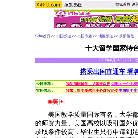
搜狐首页
-
新
Sohu首页
>>
出国频道
>>
出国专题
>>
地区频道
>>
前沿聚焦
十大留学国家特
2005年6月21日12:21
搭乘出国直通车 看
今日推荐：
我到加国留学，父亲被双规
组图：一个手模
实用信息：
预警：留学爱尔兰小心虚假宣传
中国留学生
■美国
美国教学质量国际有名，大学都
的师资力量。美国高校以吸引国外
录取条件较高，毕业生只有申请到