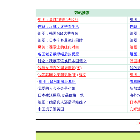
强帖推荐
·
组图：异域“遭遇”法拉利
·
组图
·
连载：汉城，迷茫着生活
·
连载
·
组图：韩国MM大秀春装
·
组图：
·
组图：日本今冬最流行围脖
·
组图
·
爆笑：课堂上的经典对白
·
组图
·
各国老公戴绿帽后的反应
·
组图
·
讨论：我该不该换日本国籍？
·
韩国地
·
我与女房东的同居噩梦(图)
·
我的男
·
我带韩国女友闯男厕(图)
续文
·
组图：
·
组图：MM出游经典照
·
看看国
·
我爱的人会不会是小姐
·
新加坡
·
日本生活用品/食品价格一览
·
海外坛
·
组图：她是真人还是洋娃娃？
·
日本
·
中国贞子闹美国
·
几米漫