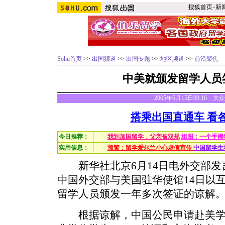
搜狐首页
-
新
Sohu首页
>>
出国频道
>>
出国专题
>>
地区频道
>>
前沿聚焦
中美就颁发留学人员
2005年6月15日09:16 
搭乘出国直通车 看
今日推荐：
我到加国留学，父亲被双规
组图：一个手模
实用信息：
预警：留学爱尔兰小心虚假宣传
中国留学生
新华社北京6月14日电外交部发言
中国外交部与美国驻华使馆14日以
留学人员颁发一年多次签证的谅解
根据谅解，中国公民申请赴美学