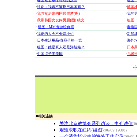
·
各国老公戴绿帽后的反应
·
组图
·
讨论：我该不该换日本国籍？
·
韩国地
·
我与女房东的同居噩梦(图)
·
我的男
·
我带韩国女友闯男厕(图)
续文
·
组图：
·
组图：MM出游经典照
·
看看国
·
我爱的人会不会是小姐
·
新加坡
·
日本生活用品/食品价格一览
·
海外坛
·
组图：她是真人还是洋娃娃？
·
日本
·
中国贞子闹美国
·
几米漫
■
相关连接
关注北京教博会系列访谈：中介诚信
(0
艰难求职在纽约(组图)
(06/09 19:00)
一个清华毕业生的海外工作实录
(06/09 