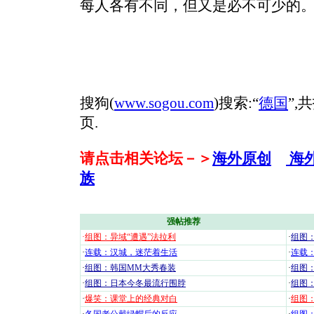
每人各有不同，但又是必不可少的
搜狗(
www.sogou.com
)搜索:“
德国
”,
页.
请点击相关论坛－＞
海外原创
海
族
强帖推荐
·
组图：异域“遭遇”法拉利
·
组图
·
连载：汉城，迷茫着生活
·
连载
·
组图：韩国MM大秀春装
·
组图：
·
组图：日本今冬最流行围脖
·
组图
·
爆笑：课堂上的经典对白
·
组图