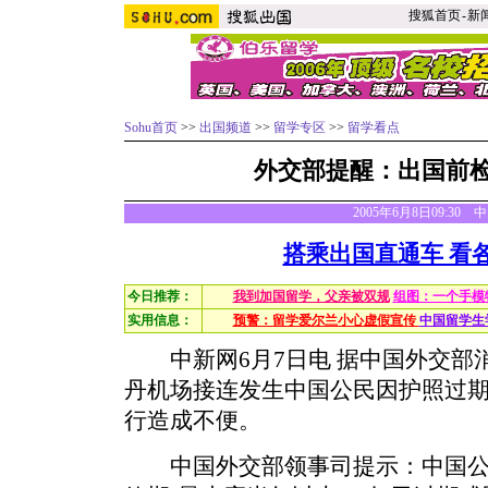
搜狐首页
-
新
Sohu首页
>>
出国频道
>>
留学专区
>>
留学看点
外交部提醒：出国前
2005年6月8日09:30
搭乘出国直通车 看
今日推荐：
我到加国留学，父亲被双规
组图：一个手模
实用信息：
预警：留学爱尔兰小心虚假宣传
中国留学生
中新网6月7日电 据中国外交部
丹机场接连发生中国公民因护照过
行造成不便。
中国外交部领事司提示：中国公