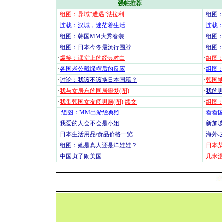
强帖推荐
·
组图：异域“遭遇”法拉利
·
组图
·
连载：汉城，迷茫着生活
·
连载
·
组图：韩国MM大秀春装
·
组图：
·
组图：日本今冬最流行围脖
·
组图
·
爆笑：课堂上的经典对白
·
组图
·
各国老公戴绿帽后的反应
·
组图
·
讨论：我该不该换日本国籍？
·
韩国地
·
我与女房东的同居噩梦(图)
·
我的男
·
我带韩国女友闯男厕(图)
续文
·
组图：
·
组图：MM出游经典照
·
看看国
·
我爱的人会不会是小姐
·
新加坡
·
日本生活用品/食品价格一览
·
海外坛
·
组图：她是真人还是洋娃娃？
·
日本
·
中国贞子闹美国
·
几米漫