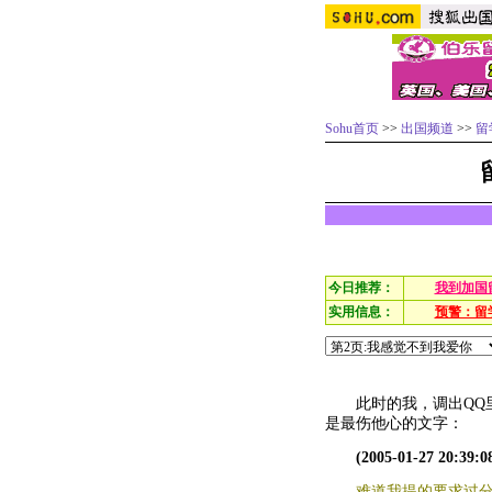
Sohu首页
>>
出国频道
>>
留
今日推荐：
我到加国
实用信息：
预警：留
此时的我，调出QQ里
是最伤他心的文字：
(2005-01-27 20:39:0
难道我提的要求过