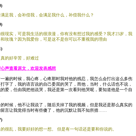
0)
会满足我，会补偿我，会满足我什么，补偿我什么？
9)
很现实，可是我生活的很浪漫，你有没有想过我的感受？我才23岁，我
会和玫瑰？因为我爱你，可是这不是你可以不重视我的理由
1)
真的好辛苦，好难过
守心声查看原文，欢迎发表感想
遍的时候，我心疼，心疼那时我对他的残忍，我怎么会打出这么多伤
不打字了，我的语言说的自己委屈的哭了，而他，当时，什么话也不说，
我的爱，任由我把他说哭，我还是第一次看到他哭呢，要知道他是一个自
…
时候，他不让我说了，随后关掉了我的视频，但是我还是那么真实的
的留言让我觉得当时有些傻了，他的沉默让我不知所措……
7)
的很乱，我要好好的想一想。 但是有一句话还是要和你说的。