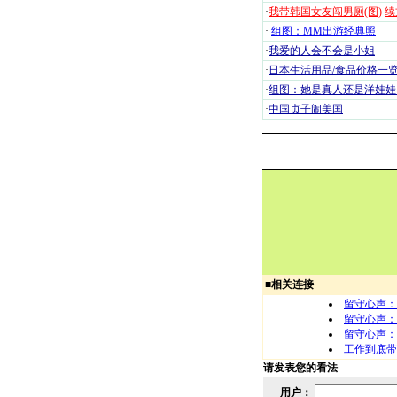
·
我带韩国女友闯男厕(图)
续
·
组图：MM出游经典照
·
我爱的人会不会是小姐
·
日本生活用品/食品价格一
·
组图：她是真人还是洋娃娃
·
中国贞子闹美国
■
相关连接
留守心声：
留守心声：
留守心声：
工作到底带
请发表您的看法
用户：