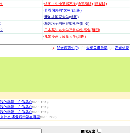
文
·
组图：生命遭遇不测(饱死鬼版)
(租碟版)
·
看看国外的“乞丐”(组图)
·
新加坡国家大学(组图)
览
·
海外坛子的家庭照相簿(组图)
？
·
日本某知名大学恐怖学生宿舍(组图)
·
几米漫画：疲惫人生(组图)
我来说两句(
0
)
去相关俱乐部
发短信息
我的幸福，在你掌心
(05/31 17:33)
我的幸福，在你掌心
(05/31 17:33)
我的幸福，在你掌心
(05/31 17:33)
来什么 毕业后幸福在哪里
(05/31 09:57)
匿名发出