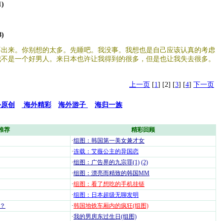
1)
8)
不出来。你别想的太多。先睡吧。我没事。我想也是自己应该认真的考虑
我不是一个好男人。来日本也许让我得到的很多，但是也让我失去很多。
上一页
[
1
] [2] [
3
] [
4
]
下一页
外原创
海外精彩
海外游子
海归一族
推荐
精彩回顾
·
组图：韩国第一美女兼才女
·
连载：艾薇公主的异国恋
·
组图：广告界的九宗罪(1)
(2)
·
组图：漂亮而精致的韩国MM
·
组图：看了想吃的手机挂链
·
组图：日本超级无聊发明
？
·
韩国地铁车厢内的疯狂(组图)
·
我的男房东过生日(组图)