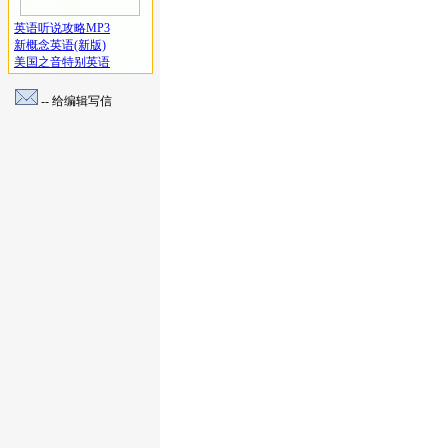
英语听说攻略MP3
新概念英语(新版)
美国之音特别英语
-- 给编辑写信