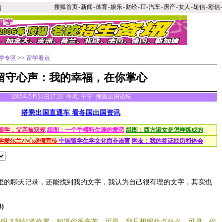
搜狐首页
-
新闻
-
体育
-
娱乐
-
财经
-
IT
-
汽车
-
房产
-
女人
-
短信
-
彩信
学专区
>>
留学看点
留守心声：我的幸福，在你掌心
2005年5月31日17:33 作者: 宁宁 搜狐出国论坛
搭乘出国直通车 看各国出国资讯
留学，父亲被双规
组图：一个手模特生涯的爱恋
组图：西方淑女是怎样炼成的
学爱尔兰小心虚假宣传
中国留学生学文化而非语言
网友：我的签证经历和体会
的聊天记录，还能找到我的文字，我认为自己很有理的文字，其实也
8)
分吗？我知道你累，知道你很辛苦，可是，我只想留住点什么，可是，你