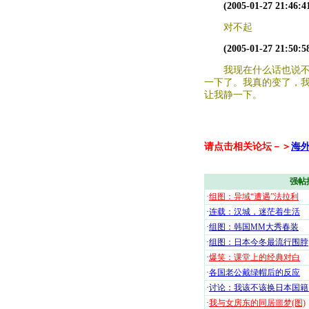
(2005-01-27 21:46:4
对不起
(2005-01-27 21:50:5
我现在什么话也说
一下了。我真的变了，
让我静一下。
请点击相关论坛－＞
海
强帖
·
组图：异域“遭遇”法拉利
·
连载：汉城，迷茫着生活
·
组图：韩国MM大秀春装
·
组图：日本今冬最流行围脖
·
爆笑：课堂上的经典对白
·
各国老公戴绿帽后的反应
·
讨论：我该不该换日本国籍
·
我与女房东的同居噩梦(图)