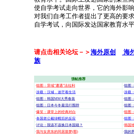
使自学考试走向世界，它的海外影
对我们自考工作者提出了更高的要
自学考试，向国际发达国家教育水
请点击相关论坛－＞
海外原创
海
族
强帖推荐
·
组图：异域“遭遇”法拉利
·
组图
·
连载：汉城，迷茫着生活
·
连载
·
组图：韩国MM大秀春装
·
组图：
·
组图：日本今冬最流行围脖
·
组图
·
爆笑：课堂上的经典对白
·
组图
·
各国老公戴绿帽后的反应
·
组图
·
讨论：我该不该换日本国籍？
·
韩国地
·
我与女房东的同居噩梦(图)
·
我的男