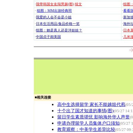
·
我带韩国女友闯男厕(图)
续文
·
组图：
·
组图：MM出游经典照
·
看看国
·
我爱的人会不会是小姐
·
新加坡
·
日本生活用品/食品价格一览
·
海外坛
·
组图：她是真人还是洋娃娃？
·
日本
·
中国贞子闹美国
·
几米漫
■
相关连接
高中生选择留学 家长不能越俎代庖
(05/
十个出了国才知道的事情(图)
(05/27 14:1
留日学生素质堪忧 影响海外华人声誉
(
申请办理留学人员集体户口须知
(05/27 
教育观察：中美学生差异比较
(05/27 09: