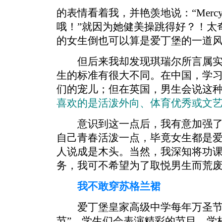
的表情看着我，并艳羡地说：“Mer
哦！”就因为她健美操跳得好？！太
的女生倒也可以算是爱丁堡的一道
但后来我却发现琪瑞尔所言属实
生的标准有很大不同。在中国，学
们的宠儿；但在英国，男生会说这种女
喜欢的是活泼外向、体育优秀或文
意识到这一点后，我有意加强了
自己青春活泼一点，毕竟女生都是
人说成是木头。当然，我深知将功
务，我可不希望为了取悦男生而荒
我不敢穿苏格兰裙
爱丁堡皇家高级中学每年万圣节都
节”，学生们会表演精彩的节目。学