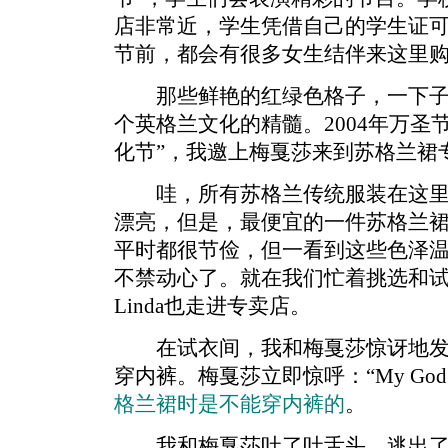
店非常近，学生凭借自己的学生证
节前，都会有很多女生结伴来这里
那些鲜艳的红绿色格子，一下子
个英格兰文化的精髓。2004年万圣
化节”，我邀上梅戛莎来到苏格兰裙
哇，所有苏格兰传统服装在这里
漂亮，但是，最便宜的一件苏格兰裙
平时都很节俭，但一看到这些色泽
不禁动心了。就在我们忙着挑选和试穿
Linda也走进专卖店。
在试衣间，我和梅戛莎惊讶地发现，M
穿内裤。梅戛莎立即惊呼：“My God
格兰裙时是不能穿内裤的
。
我和梅戛莎吐了吐舌头，逃出了