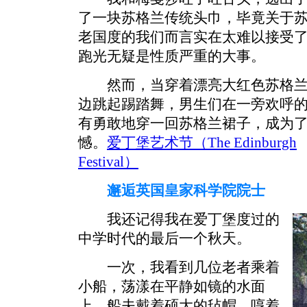
了一块苏格兰传统头巾，毕竟关于
老国度的我们而言实在太难以接受了-
跑光无疑是性质严重的大事。
然而，当穿着漂亮大红色苏格兰裙子
边跳起踢踏舞，男生们在一旁欢呼
有勇敢地穿一回苏格兰裙子，成为
憾。
爱丁堡艺术节（The Edinburgh
Festival）
邂逅英国皇家科学院院士
我还记得我在爱丁堡度过的
中学时代的最后一个秋天。
一次，我看到几位老者乘着
小船，荡漾在平静如镜的水面
上。船夫戴着硕大的毡帽，哼着