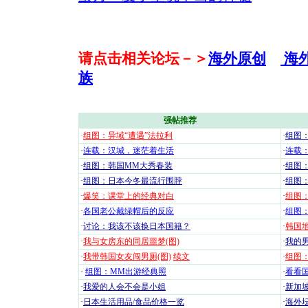
请点击相关论坛－＞
海外原创
海
族
强帖推荐
·
组图：异域“遭遇”法拉利
·
组图
·
连载：汉城，迷茫着生活
·
连载
·
组图：韩国MM大秀春装
·
组图：
·
组图：日本今冬最流行围脖
·
组图
·
爆笑：课堂上的经典对白
·
组图
·
各国老公戴绿帽后的反应
·
组图
·
讨论：我该不该换日本国籍？
·
韩国地
·
我与女房东的同居噩梦(图)
·
我的男
·
我带韩国女友闯男厕(图)
续文
·
组图：
·
组图：MM出游经典照
·
看看国
·
我爱的人会不会是小姐
·
新加坡
·
日本生活用品/食品价格一览
·
海外坛