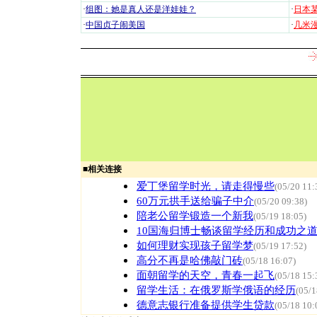
·
组图：她是真人还是洋娃娃？
·
日本
·
中国贞子闹美国
·
几米漫
■
相关连接
爱丁堡留学时光，请走得慢些
(05/20 11:
60万元拱手送给骗子中介
(05/20 09:38)
陪老公留学锻造一个新我
(05/19 18:05)
10国海归博士畅谈留学经历和成功之
如何理财实现孩子留学梦
(05/19 17:52)
高分不再是哈佛敲门砖
(05/18 16:07)
面朝留学的天空，青春一起飞
(05/18 15:
留学生活：在俄罗斯学俄语的经历
(05/1
德意志银行准备提供学生贷款
(05/18 10: