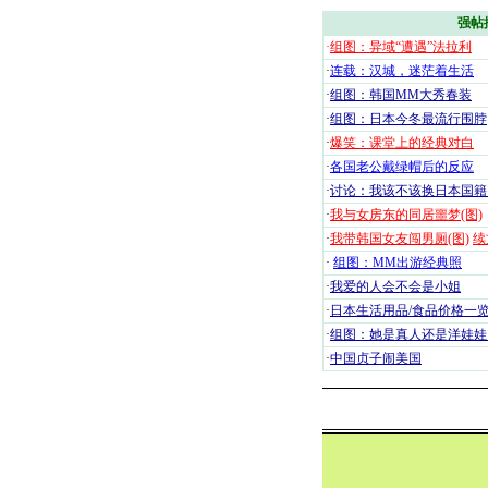
强帖
·
组图：异域“遭遇”法拉利
·
连载：汉城，迷茫着生活
·
组图：韩国MM大秀春装
·
组图：日本今冬最流行围脖
·
爆笑：课堂上的经典对白
·
各国老公戴绿帽后的反应
·
讨论：我该不该换日本国籍
·
我与女房东的同居噩梦(图)
·
我带韩国女友闯男厕(图)
续
·
组图：MM出游经典照
·
我爱的人会不会是小姐
·
日本生活用品/食品价格一
·
组图：她是真人还是洋娃娃
·
中国贞子闹美国