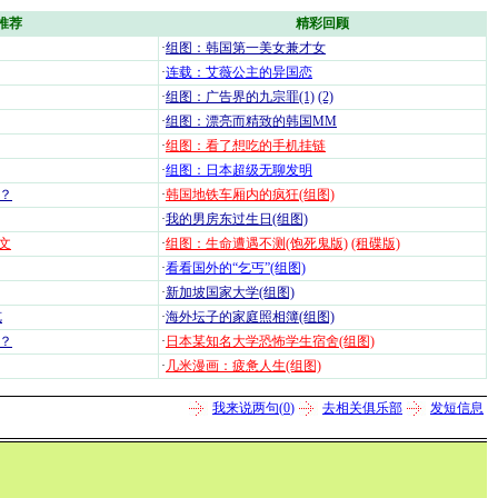
推荐
精彩回顾
·
组图：韩国第一美女兼才女
·
连载：艾薇公主的异国恋
·
组图：广告界的九宗罪(1)
(2)
·
组图：漂亮而精致的韩国MM
·
组图：看了想吃的手机挂链
·
组图：日本超级无聊发明
？
·
韩国地铁车厢内的疯狂(组图)
·
我的男房东过生日(组图)
文
·
组图：生命遭遇不测(饱死鬼版)
(租碟版)
·
看看国外的“乞丐”(组图)
·
新加坡国家大学(组图)
览
·
海外坛子的家庭照相簿(组图)
？
·
日本某知名大学恐怖学生宿舍(组图)
·
几米漫画：疲惫人生(组图)
我来说两句(
0
)
去相关俱乐部
发短信息