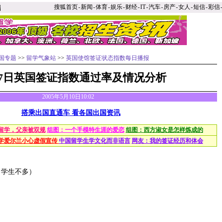
搜狐首页
-
新闻
-
体育
-
娱乐
-
财经
-
IT
-
汽车
-
房产
-
女人
-
短信
-
彩信
国专题
>>
留学气象站
>>
英国使馆签证状态指数每日播报
27日英国签证指数通过率及情况分析
2005年5月10日10:02
搭乘出国直通车 看各国出国资讯
留学，父亲被双规
组图：一个手模特生涯的爱恋
组图：西方淑女是怎样炼成的
学爱尔兰小心虚假宣传
中国留学生学文化而非语言
网友：我的签证经历和体会
（学生不多）