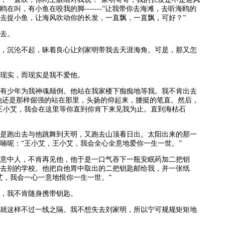
在叫，有小鱼在咬我的脚-------”让我带你去海滩，去听海鸥的
去捉小鱼，让海风吹动你的长发，一直飘，一直飘，可好？”
去。
沉沦不起，昧着良心让刘家明带我去天涯海角。可是，那又怎
实，而现实是我不爱他。
少年为我神魂颠倒。他站在我家楼下痴痴地等我。我不肯出去
他还是那样倔强的站在那里，头扬的仰起来，腰挺的笔直。然后，
王小艾，我会在这里等你直到你肯下来见我为止。直到海枯石
跑出去与他跳舞到天明，又跑去山顶看日出。太阳出来的那一
喃呢：“王小艾，王小艾，我会全心全意地爱你一生一世。”
中人，不肯再见他，他于是一口气吞下一瓶安眠药加二把钥
去别的学校。他把自他胃中取出的二把钥匙邮给我，并一张纸
艾，我会一心一意地恨你一生一世。”
我不肯随身携带钥匙。
这样不过一线之隔。我不想失去刘家明，所以宁可规规矩矩地