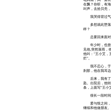
在飘？你听，有海鸥
叫声，去拾贝壳，
我哭得背过气
多想就此堕落，
样？
总要回来面对现
年少时，也曾有
见他,突然落雨，
他叫：“王小艾，
烂”。
我不忍心，于是
刹那，他在我耳边
后来，我有了意
匙。出院后，他转
条，上面写“王小
很长一段时间，
爱与恨之间，就
继续和他做朋友。