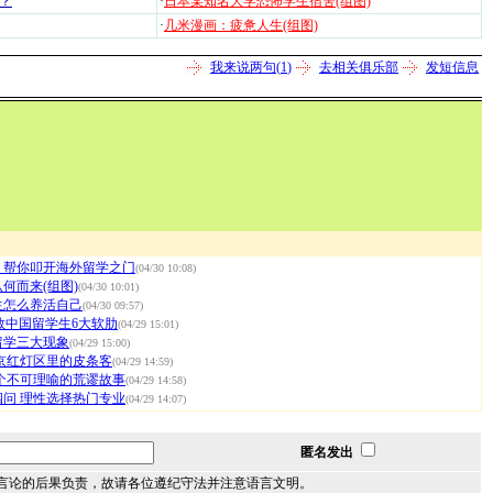
？
·
日本某知名大学恐怖学生宿舍(组图)
·
几米漫画：疲惫人生(组图)
我来说两句(
1
)
去相关俱乐部
发短信息
：帮你叩开海外留学之门
(04/30 10:08)
何而来(组图)
(04/30 10:01)
生怎么养活自己
(04/30 09:57)
数中国留学生6大软肋
(04/29 15:01)
留学三大现象
(04/29 15:00)
京红灯区里的皮条客
(04/29 14:59)
个不可理喻的荒谬故事
(04/29 14:58)
问 理性选择热门专业
(04/29 14:07)
匿名发出
言论的后果负责，故请各位遵纪守法并注意语言文明。