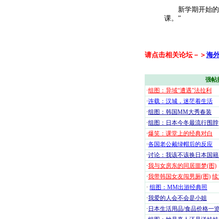
新学期开始的时
课。”
请点击相关论坛－＞
海
强帖
·
组图：异域“遭遇”法拉利
·
连载：汉城，迷茫着生活
·
组图：韩国MM大秀春装
·
组图：日本今冬最流行围脖
·
爆笑：课堂上的经典对白
·
各国老公戴绿帽后的反应
·
讨论：我该不该换日本国籍
·
我与女房东的同居噩梦(图)
·
我带韩国女友闯男厕(图)
续
·
组图：MM出游经典照
·
我爱的人会不会是小姐
·
日本生活用品/食品价格一