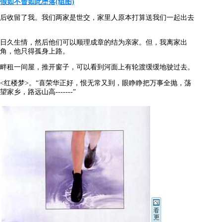
假如不曾如此堕落(组图)
收留了我。我们两家是世交，家里人原本打算送我们一起出去
久生情，然后他们可以顺理成章的结为亲家。但，我离家出
角，他只得孤身上路。
租一间屋，推开窗子，可以看到河面上有轮渡缓缓地驶过去。
红楼梦>。“喜荣华正好，恨无常又到，眼睁睁把万事全抛，荡
乡，路远山高-------”