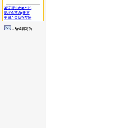
英语听说攻略MP3
新概念英语(新版)
美国之音特别英语
-- 给编辑写信