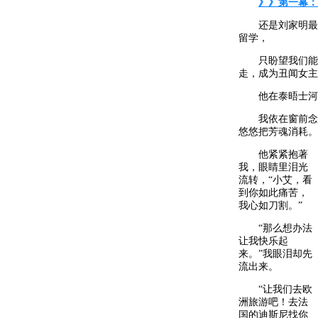
》》第一幕：
还是刘家明最后
留学，
只盼望我们能日
走，成为丑闻女主
他在泰晤士河畔
我依在窗前念<
悠悠把芳魂消耗。望家
他紧紧抱著
我，眼睛里泪光
流转，“小艾，看
到你如此痛苦，
我心如刀割。”
“那么想办法
让我快乐起
来。”我眼泪却先
流出来。
“让我们去欧
洲旅游吧！去法
国的迪斯尼找你