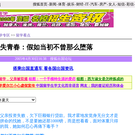
搜狐首页
-
新闻
-
体育
-
娱乐
-
财经
-
IT
-
汽车
-
房产
-
女人
-
短信
-
彩信
学专区
>>
留学看点
失青春：假如当初不曾那么堕落
2005年4月30日16:38 搜狐出国论坛
搭乘出国直通车 看各国出国资讯
留学，父亲被双规
组图：一个手模特生涯的爱恋
组图：西方淑女是怎样炼成的
学爱尔兰小心虚假宣传
中国留学生学文化而非语言
网友：我的签证经历和体会
父亲投资失败，欠下巨额银行贷款。我才霍地发觉身无分文才是
拼命的找她，不是要她还那1000镑，而是想看看，面对体重只得
铁的我，她如何忍心再痛下毒手？