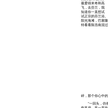
最爱得米奇和高
飞，去芬兰，我
知道你一直想试
试正宗的芬兰浴。
阳光海滩，巴塞隆
特看看陈浩南混过得
碎，那个你心中的
“一回头，仿佛
电风扇，风一直吹