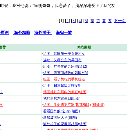
候，我对他说：“家明哥哥，我恋爱了，我深深地爱上了我的功
[1] [
2
] [
3
] [
4
] [
5
] [
6
] [
7
] [
8
] [
9
]
下一页
外原创
海外精彩
海外游子
海归一族
推荐
精彩回顾
·
组图：韩国第一美女兼才女
·
连载：艾薇公主的异国恋
·
组图：广告界的九宗罪(1)
(2)
·
组图：漂亮而精致的韩国MM
·
组图：看了想吃的手机挂链
·
组图：日本超级无聊发明
？
·
韩国地铁车厢内的疯狂(组图)
·
我的男房东过生日(组图)
文
·
组图：生命遭遇不测(饱死鬼版)
(租碟版)
·
看看国外的“乞丐”(组图)
·
新加坡国家大学(组图)
览
·
海外坛子的家庭照相簿(组图)