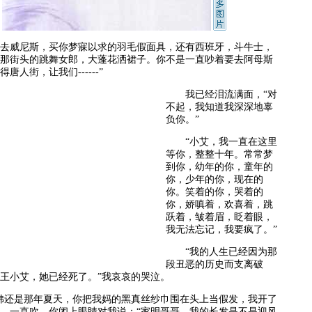
去威尼斯，买你梦寐以求的羽毛假面具，还有西班牙，斗牛士，
那街头的跳舞女郎，大蓬花洒裙子。你不是一直吵着要去阿母斯
唐人街，让我们------”
我已经泪流满面，“对
不起，我知道我深深地辜
负你。”
“小艾，我一直在这里
等你，整整十年。常常梦
到你，幼年的你，童年的
你，少年的你，现在的
你。笑着的你，哭着的
你，娇嗔着，欢喜着，跳
跃着，皱着眉，眨着眼，
我无法忘记，我要疯了。”
“我的人生已经因为那
段丑恶的历史而支离破
王小艾，她已经死了。”我哀哀的哭泣。
还是那年夏天，你把我妈的黑真丝纱巾围在头上当假发，我开了
，一直吹，你闭上眼睛对我说：“家明哥哥，我的长发是不是迎风