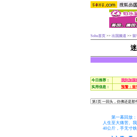
Sohu首页
>>
出国频道
>>
留
迷
今日推荐：
我到加国
实用信息：
预警：留
第一幕回放：
人生至大痛苦。我
40公斤，手无寸