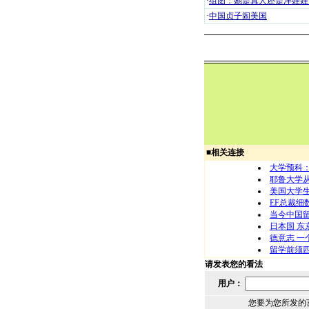
·
组图：她是真人还是洋娃娃
·
中国贞子闹美国
■
相关连接
大学预科
耶鲁大学从
美国大学
EF总裁细
当今中国
日本国 东
德意志 一
留学前须四
请发表您的看法
用户：
您要为您所发的