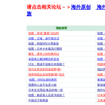
请点击相关论坛－＞
海外原创
海
族
强帖推荐
·
组图：异域“遭遇”法拉利
·
组图
·
连载：汉城，迷茫着生活
·
连载
·
组图：韩国MM大秀春装
·
组图：
·
组图：日本今冬最流行围脖
·
组图
·
爆笑：课堂上的经典对白
·
组图
·
各国老公戴绿帽后的反应
·
组图
·
讨论：我该不该换日本国籍？
·
韩国地
·
我与女房东的同居噩梦(图)
·
我的男
·
我带韩国女友闯男厕(图)
续文
·
组图：
·
组图：MM出游经典照
·
看看国
·
我爱的人会不会是小姐
·
新加坡
·
日本生活用品/食品价格一览
·
海外坛
·
组图：她是真人还是洋娃娃？
·
日本
·
中国贞子闹美国
·
几米漫