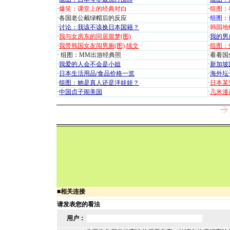
·
爆笑：课堂上的经典对白
·
组图：
·
各国老公戴绿帽后的反应
·
组图：
·
讨论：我该不该换日本国籍？
·
韩国地
·
我与女房东的同居噩梦(图)
·
我的男
·
我带韩国女友闯男厕(图)
续文
·
组图：
·
组图：MM出游经典照
·
看看国外
·
我爱的人会不会是小姐
·
新加坡
·
日本生活用品/食品价格一览
·
海外坛
·
组图：她是真人还是洋娃娃？
·
日本某
·
中国贞子闹美国
·
几米漫
■
相关连接
请发表您的看法
用户：