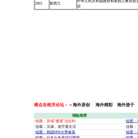
中华人民共和国政府和新西兰教育部
2003
新西兰
议
请点击相关论坛－＞
海外原创
海外精彩
海外游子
强帖推荐
·
组图：异域“遭遇”法拉利
·
组图：
·
连载：汉城，迷茫着生活
·
连载：
·
组图：韩国MM大秀春装
·
组图：
·
组图：日本今冬最流行围脖
·
组图：