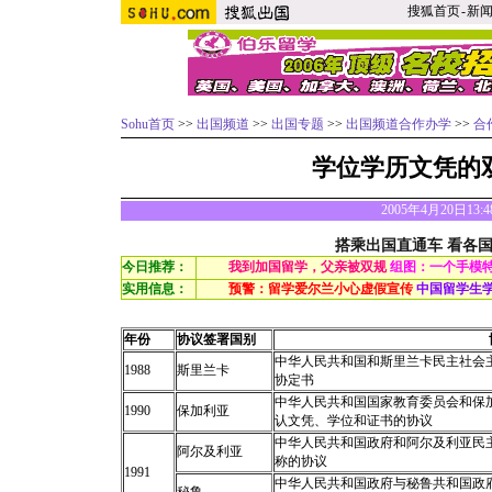
搜狐首页
-
新
Sohu首页
>>
出国频道
>>
出国专题
>>
出国频道合作办学
>>
合
学位学历文凭的
2005年4月20日13:
搭乘出国直通车 看各
今日推荐：
我到加国留学，父亲被双规
组图：一个手模
实用信息：
预警：留学爱尔兰小心虚假宣传
中国留学生
年份
协议签署国别
中华人民共和国和斯里兰卡民主社会
1988
斯里兰卡
协定书
中华人民共和国国家教育委员会和保
1990
保加利亚
认文凭、学位和证书的协议
中华人民共和国政府和阿尔及利亚民
阿尔及利亚
称的协议
1991
中华人民共和国政府与秘鲁共和国政