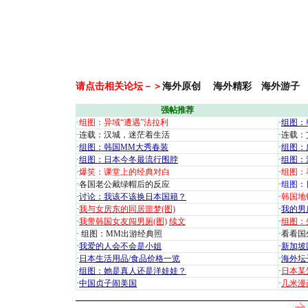
请点击相关论坛－＞
海外原创
海外精彩
海外游子
强帖推荐
·
组图：异域“遭遇”法拉利
·
组图：
·
连载：汉城，迷茫着生活
·
连载：
·
组图：韩国MM大秀春装
·
组图：
·
组图：日本今冬最流行围脖
·
组图：
·
爆笑：课堂上的经典对白
·
组图：
·
各国老公戴绿帽后的反应
·
组图：
·
讨论：我该不该换日本国籍？
·
韩国地
·
我与女房东的同居噩梦(图)
·
我的男
·
我带韩国女友闯男厕(图)
续文
·
组图：
·
组图：MM出游经典照
·
看看国外
·
我爱的人会不会是小姐
·
新加坡
·
日本生活用品/食品价格一览
·
海外坛
·
组图：她是真人还是洋娃娃？
·
日本某
·
中国贞子闹美国
·
几米漫