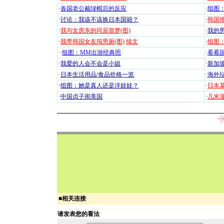
·
各国老公戴绿帽后的反应
·
组图
·
讨论：我该不该换日本国籍？
·
韩国地
·
我与女房东的同居噩梦(图)
·
我的男
·
我带韩国女友闯男厕(图)
续文
·
组图：
·
组图：MM出游经典照
·
看看国
·
我爱的人会不会是小姐
·
新加坡
·
日本生活用品/食品价格一览
·
海外坛
·
组图：她是真人还是洋娃娃？
·
日本
·
中国贞子闹美国
·
几米漫
■
相关连接
请发表您的看法