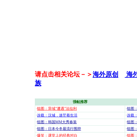
请点击相关论坛－＞
海外原创
海
族
强帖推荐
·
组图：异域“遭遇”法拉利
·
组图
·
连载：汉城，迷茫着生活
·
连载
·
组图：韩国MM大秀春装
·
组图：
·
组图：日本今冬最流行围脖
·
组图
·
爆笑：课堂上的经典对白
·
组图