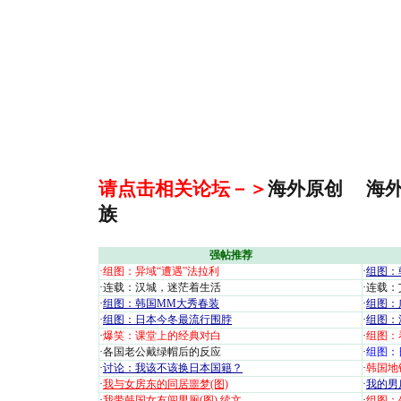
请点击相关论坛－＞
海外原创
海
族
强帖推荐
·
组图：异域“遭遇”法拉利
·
组图：
·
连载：汉城，迷茫着生活
·
连载：
·
组图：韩国MM大秀春装
·
组图：
·
组图：日本今冬最流行围脖
·
组图：
·
爆笑：课堂上的经典对白
·
组图：
·
各国老公戴绿帽后的反应
·
组图：
·
讨论：我该不该换日本国籍？
·
韩国地
·
我与女房东的同居噩梦(图)
·
我的男
·
我带韩国女友闯男厕(图)
续文
·
组图：