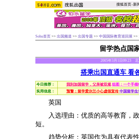
搜狐首页
-
新
Sohu首页
>>
出国频道
>>
出国专题
>>
中国国际教育巡回展
>>
留学热点国
2005年3月1日09:23
搭乘出国直通车 看
今日推荐：
我到加国留学，父亲被双规
组图：一个手模
实用信息：
预警：留学爱尔兰小心虚假宣传
中国留学生
英国
入选理由：优质的高等教育，政
短。
趋势分析：英国作为具有代表性