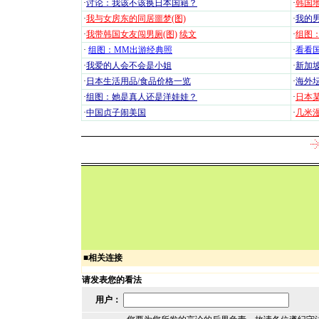
·
讨论：我该不该换日本国籍？
·
韩国地
·
我与女房东的同居噩梦(图)
·
我的男
·
我带韩国女友闯男厕(图)
续文
·
组图：
·
组图：MM出游经典照
·
看看国
·
我爱的人会不会是小姐
·
新加坡
·
日本生活用品/食品价格一览
·
海外坛
·
组图：她是真人还是洋娃娃？
·
日本
·
中国贞子闹美国
·
几米漫
■
相关连接
请发表您的看法
用户：