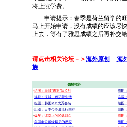
将上涨学费。
申请提示：春季是荷兰留学的旺
马上开始申请，没有成绩的应该尽
上去，等有了雅思成绩之后再补交给
请点击相关论坛－＞
海外原创
海
族
强帖推荐
·
组图：异域“遭遇”法拉利
·
组图
·
连载：汉城，迷茫着生活
·
连载
·
组图：韩国MM大秀春装
·
组图：
·
组图：日本今冬最流行围脖
·
组图
·
爆笑：课堂上的经典对白
·
组图
·
各国老公戴绿帽后的反应
·
组图