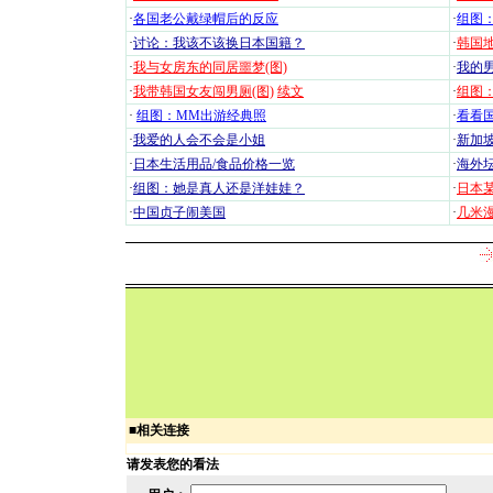
·
各国老公戴绿帽后的反应
·
组图
·
讨论：我该不该换日本国籍？
·
韩国地
·
我与女房东的同居噩梦(图)
·
我的男
·
我带韩国女友闯男厕(图)
续文
·
组图：
·
组图：MM出游经典照
·
看看国
·
我爱的人会不会是小姐
·
新加坡
·
日本生活用品/食品价格一览
·
海外坛
·
组图：她是真人还是洋娃娃？
·
日本
·
中国贞子闹美国
·
几米漫
■
相关连接
请发表您的看法