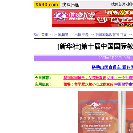
搜狐首页
-
新
Sohu首页
>>
出国频道
>>
出国专题
>>
中国国际教育巡回展
>>
[新华社]第十届中国国际
2005年2月28日19:3
搭乘出国直通车 看各
今日推荐：
我到加国留学，父亲被双规
组图：一个手模
实用信息：
预警：留学爱尔兰小心虚假宣传
中国留学生