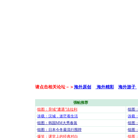
请点击相关论坛－＞
海外原创
海外精彩
海外游子
强帖推荐
·
组图：异域“遭遇”法拉利
·
组图
·
连载：汉城，迷茫着生活
·
连载
·
组图：韩国MM大秀春装
·
组图：
·
组图：日本今冬最流行围脖
·
组图
·
爆笑：课堂上的经典对白
·
组图