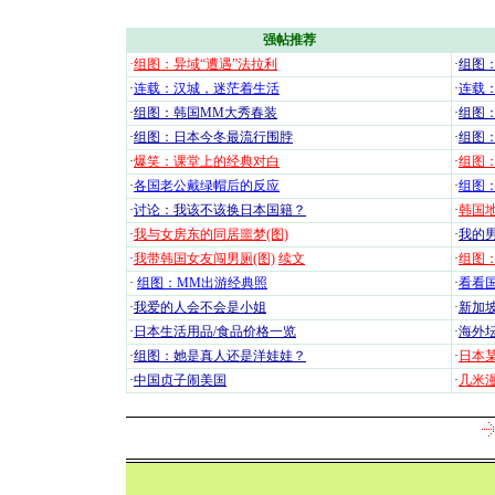
强帖推荐
·
组图：异域“遭遇”法拉利
·
组图
·
连载：汉城，迷茫着生活
·
连载
·
组图：韩国MM大秀春装
·
组图：
·
组图：日本今冬最流行围脖
·
组图
·
爆笑：课堂上的经典对白
·
组图
·
各国老公戴绿帽后的反应
·
组图
·
讨论：我该不该换日本国籍？
·
韩国地
·
我与女房东的同居噩梦(图)
·
我的男
·
我带韩国女友闯男厕(图)
续文
·
组图：
·
组图：MM出游经典照
·
看看国
·
我爱的人会不会是小姐
·
新加坡
·
日本生活用品/食品价格一览
·
海外坛
·
组图：她是真人还是洋娃娃？
·
日本
·
中国贞子闹美国
·
几米漫