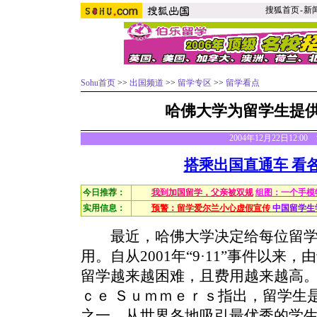
搜狐首页
-
新
Sohu首页
>>
出国频道
>>
留学专区
>>
留学看点
哈佛大学为留学生提
2004年12月22日12:0
搭乘出国直通车 看
今日推荐：
我到加国留学，父亲被双规
组图：一个手模
实用信息：
预警：留学爱尔兰小心虚假宣传
中国留学生
最近，哈佛大学决定给每位留学生
用。自从2001年“9·11”事件以
留学越来越困难，且费用越来越高
ｃｅ Ｓｕｍｍｅｒｓ指出，留学生
之一，从世界各地吸引最优秀的学