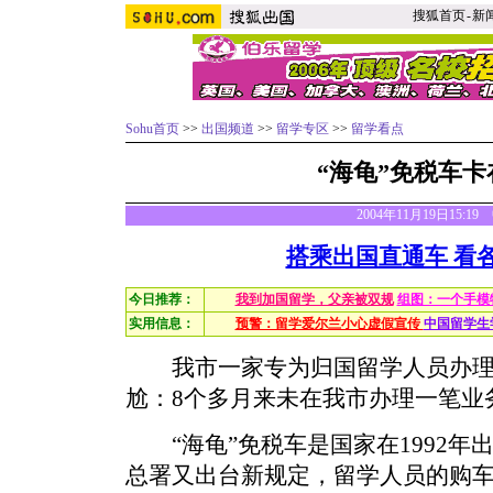
搜狐首页
-
新
Sohu首页
>>
出国频道
>>
留学专区
>>
留学看点
“海龟”免税车
2004年11月19日15:1
搭乘出国直通车 看
今日推荐：
我到加国留学，父亲被双规
组图：一个手模
实用信息：
预警：留学爱尔兰小心虚假宣传
中国留学生
我市一家专为归国留学人员办理
尬：8个多月来未在我市办理一笔业
“海龟”免税车是国家在1992年
总署又出台新规定，留学人员的购