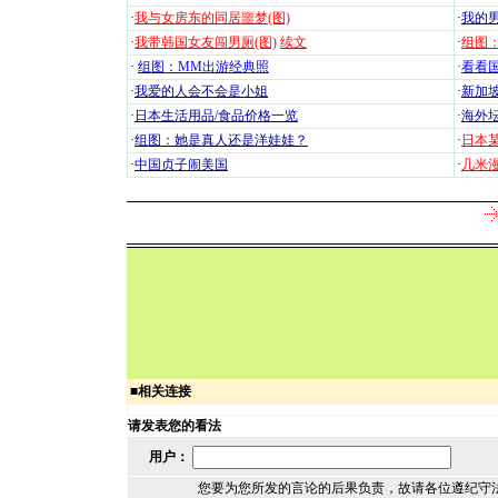
·
我与女房东的同居噩梦(图)
·
我的男
·
我带韩国女友闯男厕(图)
续文
·
组图：
·
组图：MM出游经典照
·
看看国
·
我爱的人会不会是小姐
·
新加坡
·
日本生活用品/食品价格一览
·
海外坛
·
组图：她是真人还是洋娃娃？
·
日本
·
中国贞子闹美国
·
几米漫
■
相关连接
请发表您的看法
用户：
您要为您所发的言论的后果负责，故请各位遵纪守