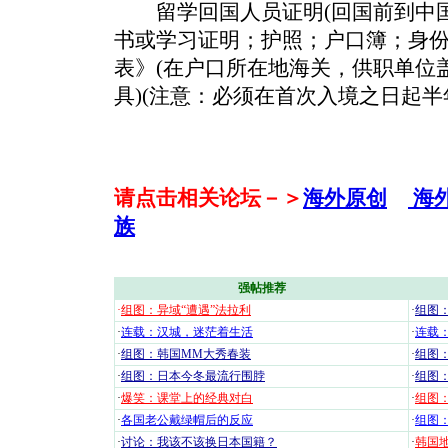
留学回国人员证明(回国前到中国
书或学习证明；护照；户口簿；身
表》(在户口所在地海关，供职单位盖
具)(注意：必须在首次入境之日起半
请点击相关论坛－＞
海外原创
海
族
强帖推荐
·
组图：异域“遭遇”法拉利
·
组图
·
连载：汉城，迷茫着生活
·
连载
·
组图：韩国MM大秀春装
·
组图：
·
组图：日本今冬最流行围脖
·
组图
·
爆笑：课堂上的经典对白
·
组图
·
各国老公戴绿帽后的反应
·
组图
·
讨论：我该不该换日本国籍？
·
韩国地