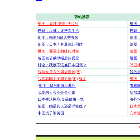
强帖推荐
·
组图：异域“遭遇”法拉利
·
组图
·
连载：汉城，迷茫着生活
·
连载
·
组图：韩国MM大秀春装
·
组图：
·
组图：日本今冬最流行围脖
·
组图
·
爆笑：课堂上的经典对白
·
组图
·
各国老公戴绿帽后的反应
·
组图
·
讨论：我该不该换日本国籍？
·
韩国地
·
我与女房东的同居噩梦(图)
·
我的男
·
我带韩国女友闯男厕(图)
续文
·
组图：
·
组图：MM出游经典照
·
看看国
·
我爱的人会不会是小姐
·
新加坡
·
日本生活用品/食品价格一览
·
海外坛
·
组图：她是真人还是洋娃娃？
·
日本
·
中国贞子闹美国
·
几米漫