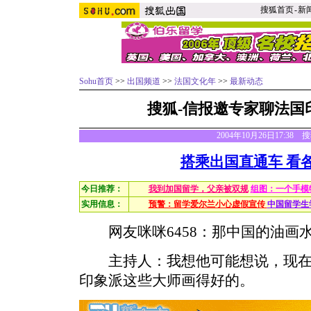
搜狐首页
-
新
Sohu首页
>>
出国频道
>>
法国文化年
>>
最新动态
搜狐-信报邀专家聊法国
2004年10月26日17:38
搭乘出国直通车 看
今日推荐：
我到加国留学，父亲被双规
组图：一个手模
实用信息：
预警：留学爱尔兰小心虚假宣传
中国留学生
网友咪咪6458：那中国的油画
主持人：我想他可能想说，现在
印象派这些大师画得好的。