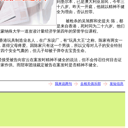
到墨尔本，已是澳大利亚居民，今年三
十八岁。昨天一开庭，他就以精神不健
全为理由，否认控罪。
被枪杀的吴旭辉和史提夫·陈，都
是来自香港，死时同为二十六岁。他们
在蒙纳殊大学一道攻读计量经济学第四年的荣誉学位课程。
港玩具制造业名人，在广东设厂，有“玩具大王”之称。陈家有两女一
，甚得父母疼爱。因陈家只有这一个男孩，所以父母对儿子的安全特别
有四个安全气囊的，但儿子却被子弹夺去宝贵生命。
受被告向宦云在案发时精神不健全的说法，但不会传召任何目击证
专家作供。而陪审团须裁定被告在案发时是否精神不健全。
我来说两句
去相关俱乐部
发短信息