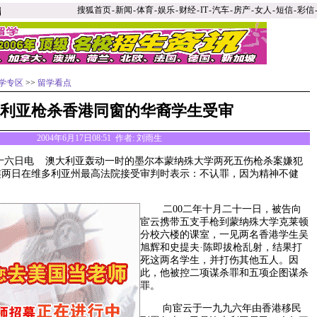
搜狐首页
-
新闻
-
体育
-
娱乐
-
财经
-
IT
-
汽车
-
房产
-
女人
-
短信
-
彩信
学专区
>>
留学看点
利亚枪杀香港同窗的华裔学生受审
2004年6月17日08:51 作者: 刘雨生
日电 澳大利亚轰动一时的墨尔本蒙纳殊大学两死五伤枪杀案嫌犯
连两日在维多利亚州最高法院接受审判时表示：不认罪，因为精神不健
二00二年十月二十一日，被告向
宦云携带五支手枪到蒙纳殊大学克莱顿
分校六楼的课室，一见两名香港学生吴
旭辉和史提夫·陈即拔枪乱射，结果打
死这两名学生，并打伤其他五人。因
此，他被控二项谋杀罪和五项企图谋杀
罪。
向宦云于一九九六年由香港移民