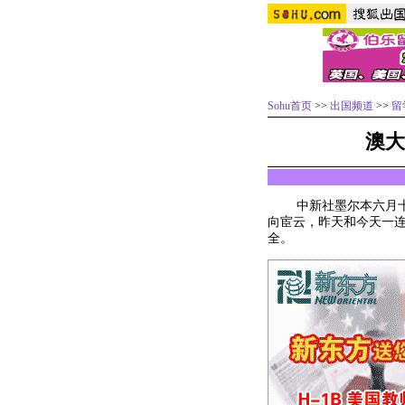
Sohu首页
>>
出国频道
>>
留
澳大
中新社墨尔本六月十六
向宦云，昨天和今天一
全。