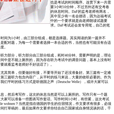
也是考试的时间顺序。连贯下来一共需
要3小时10分钟，不过另外还有交考卷
的休息时间。DaF的监考老师有两名，
其中至少有一名会德语，因为达福考试
中的一个要求就是由老师朗读试题要
求。DaF考试还会发专用笔，自己的笔
间为1小时，由三部分组成，都是选择题。其实阅读的第一篇并不
，是配对题，为每一个需要者选择一本合适的书，当然也有可能没有合适
难度。
听力部分，听力部分由三部分组成，耗时40分钟。需要声明的是，理论
时间中是不能上厕所的，因为存在听力考试中的调音问题，基本上没有时
需要就看监考老师好不好说话了）。
其简单，但要做好衔接，不要等开始了还没准备好。第三篇有一定难
，第三篇听力包含内容广，从平时的练习来说，大量的收听必要的。作为
们平时的练习方式是听德国之声（Deutsche Welle），或许大家可以
息，然后考写作，这次的休息当然是可以上厕所的。写作只有一个题
议大家可以准备一些图表写作套话。写作时间1小时，有些紧，这次考试
ierende wohnen？当然是指在德国的学生的住宿情况，作文要求有很多，必须
时间打草稿的，最后如果作文要求你结合自己国家或自身情况谈的话，千