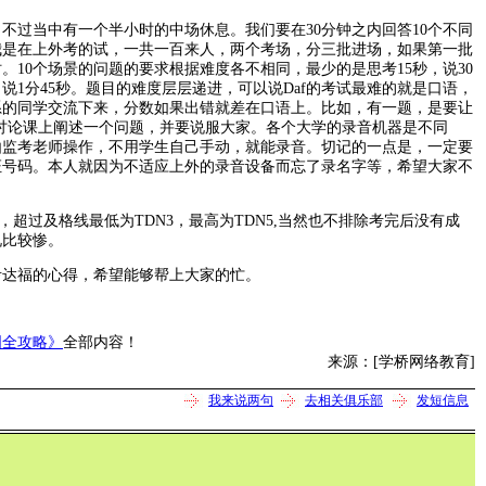
过当中有一个半小时的中场休息。我们要在30分钟之内回答10个不同
我是在上外考的试，一共一百来人，两个考场，分三批进场，如果第一批
。10个场景的问题的要求根据难度各不相同，最少的是思考15秒，说30
，说1分45秒。题目的难度层层递进，可以说Daf的考试最难的就是口语，
系的同学交流下来，分数如果出错就差在口语上。比如，有一题，是要让
ar的讨论课上阐述一个问题，并要说服大家。各个大学的录音机器是不同
由监考老师操作，不用学生自己手动，就能录音。切记的一点是，一定要
证号码。本人就因为不适应上外的录音设备而忘了录名字等，希望大家不
。
超过及格线最低为TDN3，最高为TDN5,当然也不排除考完后没有成
况比较惨。
福的心得，希望能够帮上大家的忙。
国全攻略》
全部内容！
来源：[学桥网络教育]
我来说两句
去相关俱乐部
发短信息