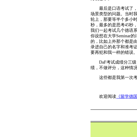
最后是口语考试了，不
场景类型的问题。当时
轮上，那要等半个多小时
秒，最多的是思考45秒
我们一起考试几个德语
你设想在大学Semin
的，比如上外那个都是
录进自己的名字和准考
要再犯和我一样的错误
DaF考试成绩分三级，
绩，不做评分，这种情
这些都是我第一次考达
欢迎阅读
《留学德