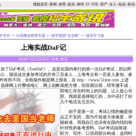
搜狐首页
-
新闻
-
体育
-
娱乐
-
财经
-
IT
-
汽车
-
房产
-
女人
-
短信
-
彩信
学专区
>>
出国频道新闻专题
>>
留学德国“全攻略”
>>
德语学习篇
上海实战DaF记
2004年5月31日18:47 作者: 解语
加了DaF考试（TestDaF）。这是在国内举行的第一次DaF考试，所以即
信心，据说这次参加考试的共有三百多人，上海考点有一百多人参加。参
所不同，全程操作都是网上报名，在 http：//www.51test.com 上进
，选择网上付费或电汇，网上划帐虽然方便，但容易出错，经常缴不
成，
而电汇存在时间上的问题，让人提心吊
胆。我就是选择电汇的，当中还打了好
几个电话去北京问。
由于是第一次，考试心情的确是很
忐忑不安的，因为不知道大体难度，评
级标准。而我自己也没有在国内找到有
针对性的备考资料。DaF考试由阅读、
听力、写作、口语四部分构成，这同时