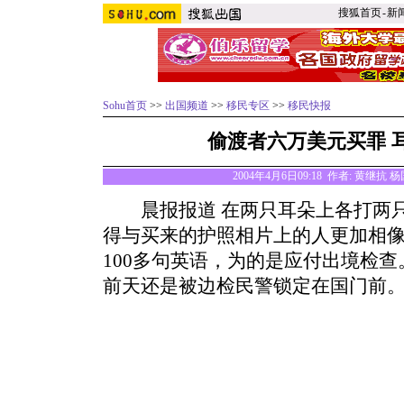
搜狐首页
-
新
Sohu首页
>>
出国频道
>>
移民专区
>>
移民快报
偷渡者六万美元买罪 
2004年4月6日09:18 作者: 黄继抗
晨报报道 在两只耳朵上各打两只
得与买来的护照相片上的人更加相
100多句英语，为的是应付出境检
前天还是被边检民警锁定在国门前