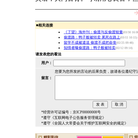
■
相关连接
《了望》海外刊：偷渡与反偷渡较量
(03/30 16:0
偷渡路：鸭子般被转卖 累死在路上
(03/15 10:15)
留学不成被遣送 偷渡不成把命丧
(02/25 09:48)
知情者曝偷渡路：鸭子般被转卖
(02/12 09:14)
请发表您的看法
用户：
您要为您所发的言论的后果负责，故请各位遵纪守
留言：
*经营许可证编号：京ICP00000008号
*遵守《互联网电子公告服务管理规定》
*遵守《全国人大常委会关于维护互联网安全的规定》