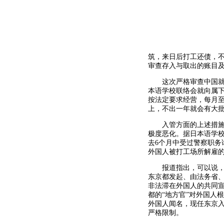
筑，来日后打工还债，
审查存入与取出的账目
这次严格审查中国就学
本语学校联络会就向属
按法定要求经营，每月至
上，不出一年就会有大
入管方面的上述措施，
极度恶化。据日本语学校
去6个月中受过警察职务询
外国人被打工场所解雇的为
报道指出，可以说，这
东京都发起、由法务省、
非法滞在外国人的共同宣
都的“地方官”对外国人
外国人闻名，现任东京入
严格限制。