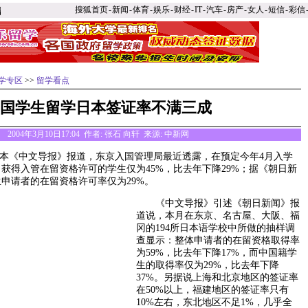
搜狐首页
-
新闻
-
体育
-
娱乐
-
财经
-
IT
-
汽车
-
房产
-
女人
-
短信
-
彩信
学专区
>>
留学看点
国学生留学日本签证率不满三成
2004年3月10日17:04 作者: 张石 向轩 来源:
中新网
本《中文导报》报道，东京入国管理局最近透露，在预定今年4月入学
获得入管在留资格许可的学生仅为45%，比去年下降29%；据《朝日新
申请者的在留资格许可率仅为29%。
《中文导报》引述《朝日新闻》报
道说，本月在东京、名古屋、大阪、福
冈的194所日本语学校中所做的抽样调
查显示：整体申请者的在留资格取得率
为59%，比去年下降17%，而中国籍学
生的取得率仅为29%，比去年下降
37%。另据说上海和北京地区的签证率
在50%以上，福建地区的签证率只有
10%左右，东北地区不足1%，几乎全