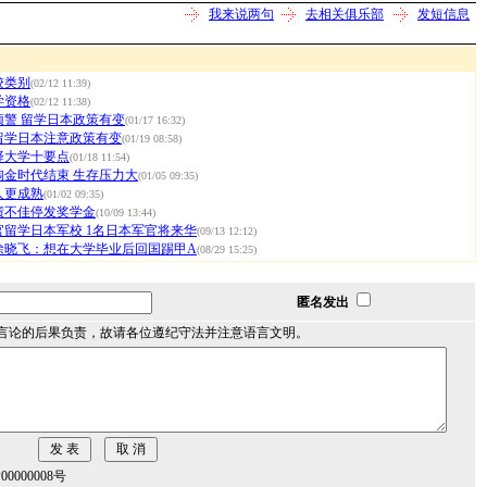
我来说两句
去相关俱乐部
发短信息
校类别
(02/12 11:39)
学资格
(02/12 11:38)
预警 留学日本政策有变
(01/17 16:32)
留学日本注意政策有变
(01/19 08:58)
择大学十要点
(01/18 11:54)
淘金时代结束 生存压力大
(01/05 09:35)
人更成熟
(01/02 09:35)
绩不佳停发奖学金
(10/09 13:44)
留学日本军校 1名日本军官将来华
(09/13 12:12)
徐晓飞：想在大学毕业后回国踢甲A
(08/29 15:25)
匿名发出
言论的后果负责，故请各位遵纪守法并注意语言文明。
000008号