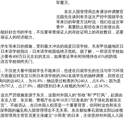
军覆灭。
东京入国管理局总务课涉外调整官
北园先生谈到有关这次严控中国就学生
等来日的审查方法时说：我们在这次审
查中，着重防止那些在来日前债台高
不能好好念书的学生，不仅要审查保证人的存款证明上的存款数目，还要
及保证人的经济能力。
生等来日的措施，受到最大冲击的就是日语学校。关东甲信越地区日
下日本语学校指出：日本语学校面临绝灭危机。据了解，一所语言学校如
少要有400万日元左右的支出，如果签证率长时间维持在45%的防线
批语言学校倒闭关门。
不仅使大量中国就学生不能来日，也使在日就学生的生活与学习环境
方面最近对东京32所日本语学校的2862名就学生的抽样调查，回答在过
问的达482人，为16.8%；物品受过检查的为240人，占8.4%；因为是
797人，占27.8%；感到受到日本人歧视的为987人，占34.5%。
次严厉措施发源于东京，这股对外国人的“拒收”和“严打风”，起源由
东京入管、东京都、警视厅在去年10月17日发表的“关于强化首都东京
言”。不能否认，在日外国人犯罪是一个重要背景，但同时这也和东京
根深蒂固的偏见和入国管理理念不无关系。东京都知事石原慎太郎以歧视
国管理局主管官员更主张建立“小而美”的日本，主张坚持对外国人入国