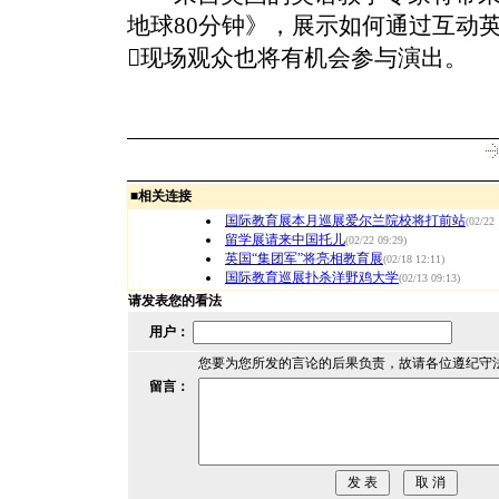
地球80分钟》，展示如何通过互动
现场观众也将有机会参与演出。
■
相关连接
国际教育展本月巡展爱尔兰院校将打前站
(02/22 
留学展请来中国托儿
(02/22 09:29)
英国“集团军”将亮相教育展
(02/18 12:11)
国际教育巡展扑杀洋野鸡大学
(02/13 09:13)
请发表您的看法
用户：
您要为您所发的言论的后果负责，故请各位遵纪守
留言：