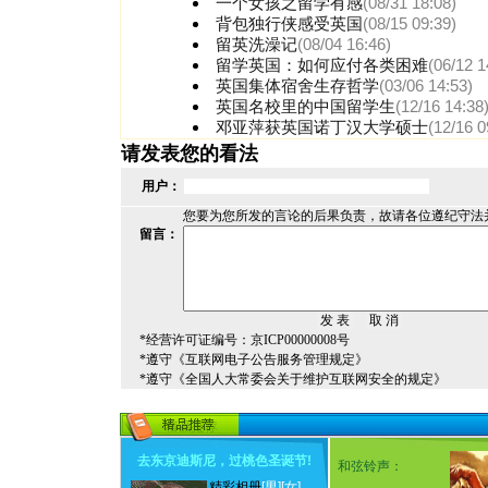
一个女孩之留学有感
(08/31 18:08)
背包独行侠感受英国
(08/15 09:39)
留英洗澡记
(08/04 16:46)
留学英国：如何应付各类困难
(06/12 1
英国集体宿舍生存哲学
(03/06 14:53)
英国名校里的中国留学生
(12/16 14:38
邓亚萍获英国诺丁汉大学硕士
(12/16 0
请发表您的看法
用户：
您要为您所发的言论的后果负责，故请各位遵纪守法
留言：
*经营许可证编号：京ICP00000008号
*遵守《互联网电子公告服务管理规定》
*遵守《全国人大常委会关于维护互联网安全的规定》
去东京迪斯尼，过桃色圣诞节
!
和弦铃声：
精彩相册
[男]
[女]