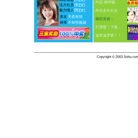
约定-精华版
活力社员
[男]
[女]
魅力情人
[男]
[女]
向左走向右走
美女
天若有情
疯狂音效：
帅哥
不帅照脸踢
打雷喽！下雨…
波罗波罗密！！
Copyright © 2003 Sohu.com I