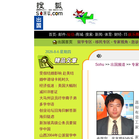
首页-
邮件
-
短信
-
商城
-
搜索
-
新闻
-
体育
-
财经
-
IT
-
娱乐
出国首页
留学专区
-
移民专区
-
专家视角
-
急诊
2026-8-6 星期四
Sohu
>>
出国频道
>>
专家
受假结婚影响 赴美结
婚申请绿卡耗时久
经济低迷：美国大幅削
减H1B签证
对
大马州议员吁华裔子弟
愿
多学华语
却
创业论坛旧海归解答新
有
海归疑虑
需
工
新加坡高级公务员要留
家
学中国
优
山西2004年公派留学申
家
步学宁，北京世纪伯乐