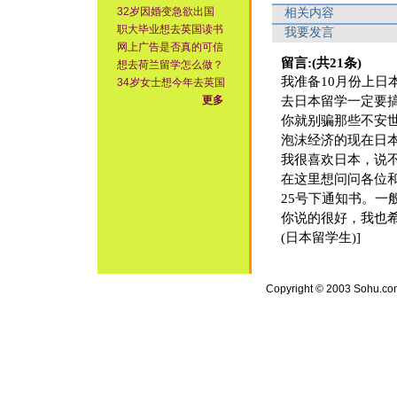
32岁因婚变急欲出国
相关内容
职大毕业想去英国读书
我要发言
网上广告是否真的可信
留言:(共21条)
想去荷兰留学怎么做？
我准备10月份上日本留学，
34岁女士想今年去英国
更多
去日本留学一定要搞清去
你就别骗那些不安世事的高
泡沫经济的现在日本，真的
我很喜欢日本，说不定明年
在这里想问问各位和专家
25号下通知书。一般都是
你说的很好，我也希望
(日本留学生)]
Copyright © 2003 Sohu.com I