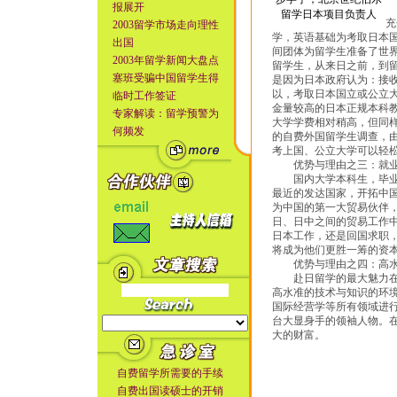
报展开
对
留学日本项目负责人
充
2003留学市场走向理性
学，英语基础为考取日本
出国
间团体为留学生准备了世
2003年留学新闻大盘点
留学生，从来日之前，到
塞班受骗中国留学生得
是因为日本政府认为：接收
以，考取日本国立或公立
临时工作签证
金量较高的日本正规本科
专家解读：留学预警为
大学学费相对稍高，但同样
何频发
的自费外国留学生调查，由
考上国、公立大学可以轻
优势与理由之三：就业
国内大学本科生，毕业后
最近的发达国家，开拓中国
为中国的第一大贸易伙伴
日、日中之间的贸易工作
日本工作，还是回国求职
将成为他们更胜一筹的资
优势与理由之四：高水
赴日留学的最大魅力在于
高水准的技术与知识的环
国际经营学等所有领域进
台大显身手的领袖人物。
大的财富。
自费留学所需要的手续
自费出国读硕士的开销