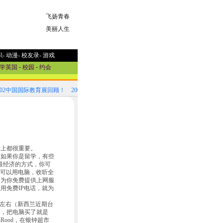
飞扬青春
美丽人生
职
-
动漫
-
校友录
-
游戏
学英国
-
校园
-
约会
002中国国际教育展回顾！
2002中国国际教育展参展国家选介
上都很重要。
如果你是留学，有些
好最经济的方式，你可
你也可以用电脑，收听全
司为你免费提供上网服
用免费IP电话，就为
%左右（新西兰近期台
店，把电脑买了就是
Rood，在银钟超市