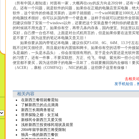
（所有中国人都知道）对面有一家，大概再往city的反方向走20分钟，还有
点。还有一个问题，就是软件的问题，如果你在正规的电脑店里买电脑，绝
软件，这个软件的价格是另算的，这样子就很赔，一个win98就要近1000元
的电脑技术很好，你可以从国内带一个硬盘来，这样子你就可以把软件全部
烈建议你除了安装一个windows以外，还要把这个安装盘整个拷到你的硬盘
的时候就不用光盘了。如果你有空，再带几条内存条，国内便宜。到这里以
买好，自己攒一台也不错。上面是对台式机而言的，但是如果你要在这里买
是不要了，因为这里的笔记本电脑又贵又旧！
如果你要从国内带笔记本电脑，建议你买P3-650、6G、64M、13.3寸左
既不过时又很经济。而且最好有内置猫和网卡。如果你有空的话带一个外接
头是扁的，一头是水晶头），你会发现很有用的。至于是全内置还是光软外
的习惯了。还有一件事，不要买联想、方正、伦飞、华硕、紫光和一些小公
便宜都不要买，因为这些牌子的电脑一旦坏了，你就要搬回国内去修啦！要买I
（ACER），康柏（COMPAQ），NEC的机器，这些牌子这里有保修！
去相关
发手机短信，
相关内容
在新西兰餐馆就餐需知
了解新西兰的点点滴滴
新西兰长期商务签证
世界探险之都：女王城
新移民令新西兰又爱又恨
浅析新西兰投资移民现状及前景
2004年留学新西兰将受限制
独具一格的新西兰餐饮