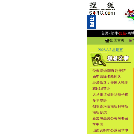
首页-
邮件
-
短信
-
商
出国首页
留
2026-8-7 星期五
受假结婚影响 赴美结
婚申请绿卡耗时久
经济低迷：美国大幅削
减H1B签证
大马州议员吁华裔子弟
多学华语
创业论坛旧海归解答新
海归疑虑
新加坡高级公务员要留
学中国
山西2004年公派留学申