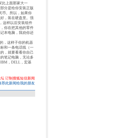
一家比上面那家大一
大部分是给你安装正版
人民币。所以，如果你
装好，装在硬盘里。强
里，这样以后安装组件
后，你在把其他的零件
笔记本电脑，我劝你还
右的，这样子你的机器
鼠标和一条电话线（一
置的，就要看看你自己
司的笔记电脑，无论多
BM，DELL，宏基
论坛
订制搜狐短信新闻
推荐此新闻给我的朋友