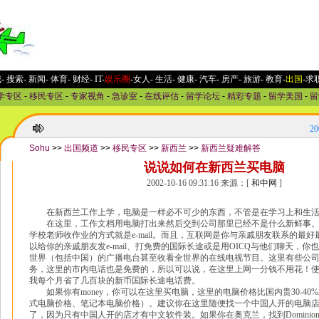
城
-
搜索
-
新闻
-
体育
-
财经
-
IT
-
娱乐圈
-女人
-
生活
-
健康
-
汽车
-
房产
-
旅游
-
教育
-
出国
-求
学专区
-
移民专区
-
专家视角
-
急诊室
-
在线评估
-
留学论坛
-
精彩专题
-
留学美国
-
留
2
Sohu
>>
出国频道
>>
移民专区
>>
新西兰
>>
新西兰疑难解答
说说如何在新西兰买电脑
2002-10-16 09:31:16 来源：[
和中网
]
在新西兰工作上学，电脑是一样必不可少的东西，不管是在学习上和生活
在这里，工作文档用电脑打出来然后交到公司那里已经不是什么新鲜事。
学校老师收作业的方式就是e-mail。而且，互联网是你与亲戚朋友联系的最
以给你的亲戚朋友发e-mail、打免费的国际长途或是用OICQ与他们聊天，
世界（包括中国）的广播电台甚至收看全世界的在线电视节目。这里有些公
务，这里的市内电话也是免费的，所以可以说，在这里上网一分钱不用花！使
我每个月省了几百块的新币国际长途电话费。
如果你有money，你可以在这里买电脑，这里的电脑价格比国内贵30-40
式电脑价格、笔记本电脑价格）。建议你在这里随便找一个中国人开的电脑
了，因为只有中国人开的店才有中文软件装。如果你在奥克兰，找到Dominion