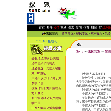
首页-
邮件
-
短信
-
商城
-
搜索
-
新闻
-
体育
-
财经
-
IT
-
娱乐
出国首页
留学专区
-
移民专区
-
专家视角
-
急诊
2026-8-8 星期六
Sohu
>>
出国频道
>>
案例
受假结婚影响 赴美结
婚申请绿卡耗时久
经济低迷：美国大幅削
减H1B签证
[申请人基本条件]
护校学生，1998年中专
大马州议员吁华裔子弟
大学学习护理专业，取得
多学华语
自己所热忠的高尚的医务
创业论坛旧海归解答新
[申请人的条件分析和定
海归疑虑
申请人的有利因素：
年龄适合申请加拿大学士
新加坡高级公务员要留
符；家中可提供充足的经
学中国
申请人的不利因素：
山西2004年公派留学申
担保人（申请人的父亲母