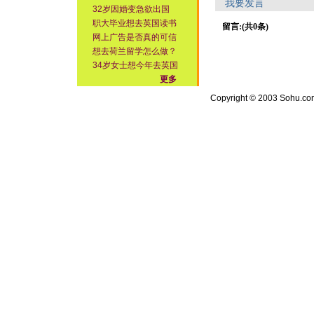
我要发言
32岁因婚变急欲出国
职大毕业想去英国读书
留言:(共0条)
网上广告是否真的可信
想去荷兰留学怎么做？
34岁女士想今年去英国
更多
Copyright © 2003 Sohu.com I