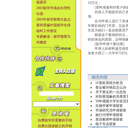
报展开
10万元；
[资料准备和对客户的建
2003留学市场走向理性
担保人不能提供自己名下
出国
薄。
2003年留学新闻大盘点
在与申请人进行了具体细
塞班受骗中国留学生得
年期长租的门市房，五处房
失音为他们一直在购置房
临时工作签证
根据这个案例的特点，为
专家解读：留学预警为
的担保金的原因，证明他
何频发
[留学申请个案结果]
申请人的材料递交使馆后
加拿大西三一大学学习ES
相关内容
计算机系统分析员
签证被吊销后怎么办
关于签证的一点忠告
对拒签现象的另类意
50年德国大学生状况
生物学家申请获签
市场研究员申请获签
旅行代理申请获签
英语教师申请获签
自费留学所需要的手续
电子专业获签
自费出国读硕士的开销